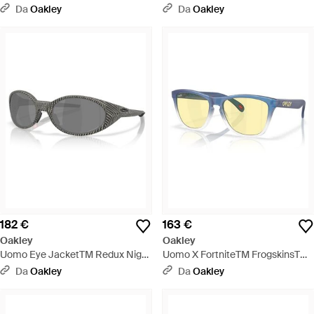
Nero
Occhiali Da Sole - Nero
Da
Oakley
Da
Oakley
182 €
163 €
Oakley
Oakley
Uomo Eye JacketTM Redux Night
Uomo X FortniteTM FrogskinsTM
Mission Collection Occhiali Da
S Occhiali Da Sole - Nero
Da
Oakley
Da
Oakley
Sole - Nero