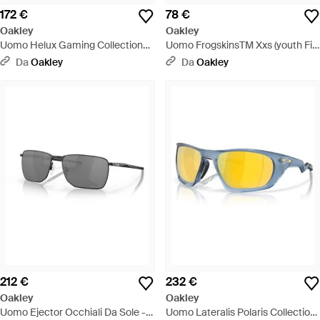
172 €
78 €
Oakley
Oakley
Uomo Helux Gaming Collection
Uomo FrogskinsTM Xxs (youth Fit)
Occhiali Da Sole - Nero
Occhiali Da Sole - Verde
Da
Oakley
Da
Oakley
212 €
232 €
Oakley
Oakley
Uomo Ejector Occhiali Da Sole -
Uomo Lateralis Polaris Collection