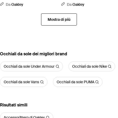
Collection Occhiali Da Sole - Nero
Oo9440 Clifden - Multicolore
Da
Oakley
Da
Oakley
Mostra di più
‪Occhiali da sole‬ dei migliori brand
Occhiali da sole Under Armour
Occhiali da sole Nike
Occhiali da sole Vans
Occhiali da sole PUMA
Risultati simili
AccessoriNero di Oakley