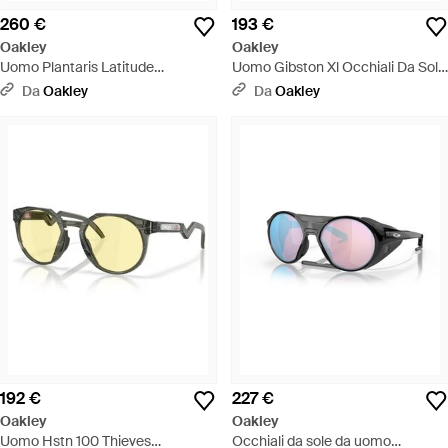
260 €
193 €
Oakley
Oakley
Uomo Plantaris Latitude
Uomo Gibston Xl Occhiali Da Sole
Collection Occhiali Da Sole - Nero
- Nero
Da
Oakley
Da
Oakley
192 €
227 €
Oakley
Oakley
Uomo Hstn 100 Thieves
Occhiali da sole da uomo