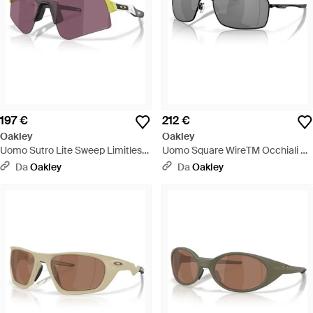
197 €
212 €
Oakley
Oakley
Uomo Sutro Lite Sweep Limitless
Uomo Square WireTM Occhiali Da
Collection Occhiali Da Sole - Nero
Sole - Nero
Da
Oakley
Da
Oakley