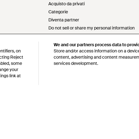
Acquisto da privati
Categorie
Diventa partner
Do not sell or share my personal information
Dichiarazione sulla schiavitù moderna
Dichiarazione s172
We and our partners process data to provi
tifiers, on
Store and/or access information on a device
Politica sull'approvvigionamento responsabile
cting Reject
content, advertising and content measure
Codice di condotta
sabled, some
services development.
y e sull'uso dei cookies
Lyst survey sweepstakes official rules
hange your
ngs link at