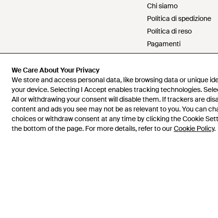
Chi siamo
Politica di spedizione
Politica di reso
Pagamenti
Politica di rimborso
Lavora con Lyst
We Care About Your Privacy
We store and access personal data, like browsing data or unique iden
Contattaci
your device. Selecting I Accept enables tracking technologies. Sele
Condizioni d'uso
All or withdrawing your consent will disable them. If trackers are di
Informativa sulla privac
content and ads you see may not be as relevant to you. You can c
choices or withdraw consent at any time by clicking the Cookie Setti
Proprietà intellettuale
the bottom of the page. For more details, refer to our
Cookie Policy
.