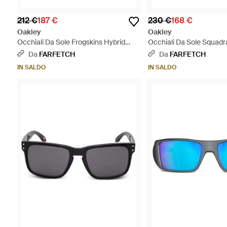
212 €
187 €
230 €
168 €
Oakley
Oakley
Occhiali Da Sole Frogskins Hybrid
Occhiali Da Sole Squadra
Squadrati - Giallo
Blu
Da
FARFETCH
Da
FARFETCH
IN SALDO
IN SALDO