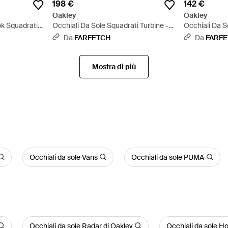
198 €
142 €
Oakley
Oakley
k Squadrati -
Occhiali Da Sole Squadrati Turbine -
Occhiali Da S
Blu
Da
FARFETCH
Da
FARF
Mostra di più
Occhiali da sole Vans
Occhiali da sole PUMA
Occhiali da sole Radar di Oakley
Occhiali da sole Ho