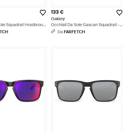
133 €
Oakley
ole Squadrati Hoolbrook
Occhiali Da Sole Gascan Squadrati -
Grigio
ETCH
Da
FARFETCH