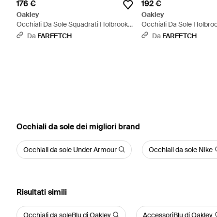
176 €
192 €
Oakley
Oakley
Occhiali Da Sole Squadrati Holbrook -
Occhiali Da Sole Holbroo
Grigio
Blu
Da
FARFETCH
Da
FARFETCH
‪Occhiali da sole‬ dei migliori brand
Occhiali da sole Under Armour
Occhiali da sole Nike
Risultati simili
Occhiali da soleBlu di Oakley
AccessoriBlu di Oakley