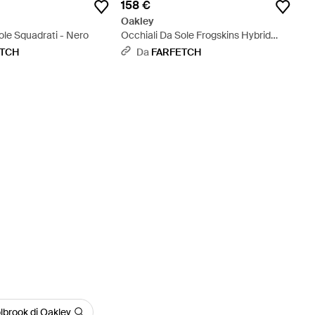
158 €
Oakley
ole Squadrati - Nero
Occhiali Da Sole Frogskins Hybrid
Squadrati - Grigio
ETCH
Da
FARFETCH
lbrook di Oakley