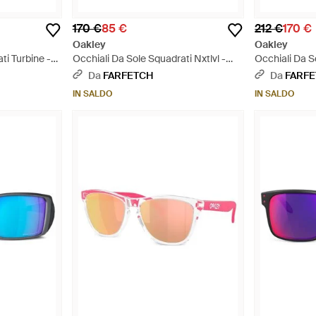
170 €
85 €
212 €
170 €
Oakley
Oakley
ti Turbine -
Occhiali Da Sole Squadrati Nxtlvl -
Occhiali Da S
Neutro
- Arancione
Da
FARFETCH
Da
FARF
IN SALDO
IN SALDO