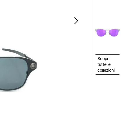
Scopri
tutte le
collezioni