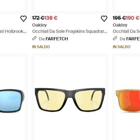
172 €
138 €
195 €
190 €
Oakley
Oakley
ti Holbrook -
Occhiali Da Sole Frogskins Squadrati -
Occhiali Da S
Viola
Stampa - Bia
Da
FARFETCH
Da
FARF
IN SALDO
IN SALDO