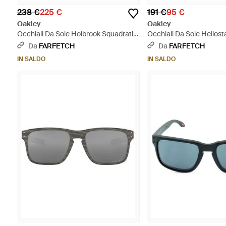
238 €
225 €
191 €
95 €
Oakley
Oakley
Occhiali Da Sole Holbrook Squadrati -
Occhiali Da Sole Heliost
Nero
Blu
Da
FARFETCH
Da
FARFETCH
IN SALDO
IN SALDO