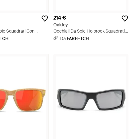
214 €
Oakley
ole Squadrati Con
Occhiali Da Sole Holbrook Squadrati -
nco
Marrone
ETCH
Da
FARFETCH