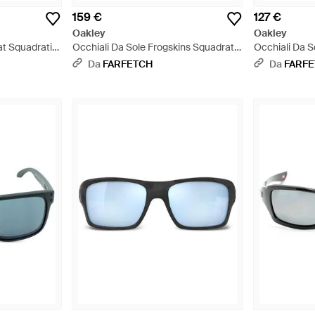
159 €
127 €
Oakley
Oakley
at Squadrati -
Occhiali Da Sole Frogskins Squadrati -
Occhiali Da S
Rosa
Blu
Da
FARFETCH
Da
FARF