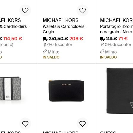
EL KORS
MICHAEL KORS
MICHAEL KOR
 & Cardholders -
Wallets & Cardholders -
Portafoglio libro i
Grigio
nera grain - Nero
 €
114,50 €
251,50 €
208 €
119 €
71 €
sconto)
(17% di sconto)
(40% di sconto)
o
Miinto
Miinto
O
IN SALDO
IN SALDO