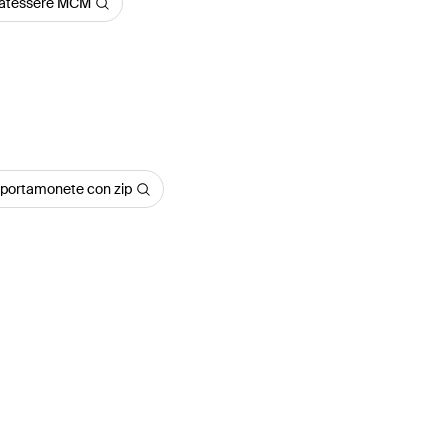
rtatessere MCM
e portamonete con zip