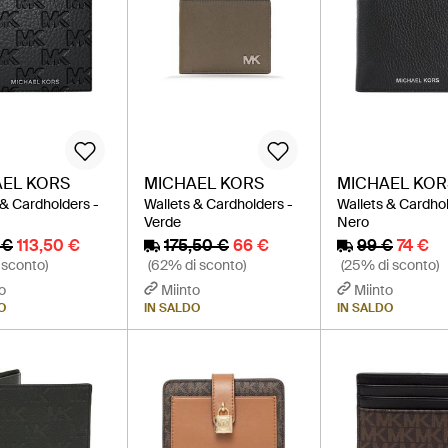
EL KORS
MICHAEL KORS
MICHAEL KOR
 & Cardholders -
Wallets & Cardholders -
Wallets & Cardhol
Verde
Nero
 €
113,50 €
175,50 €
66 €
99 €
74 €
 sconto)
(62% di sconto)
(25% di sconto)
o
Miinto
Miinto
O
IN SALDO
IN SALDO