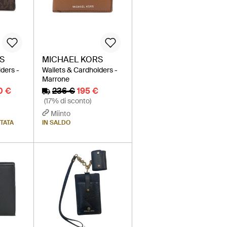
S
MICHAEL KORS
ders -
Wallets & Cardholders -
Marrone
0 €
236 €
195 €
(17% di sconto)
Miinto
ITATA
IN SALDO