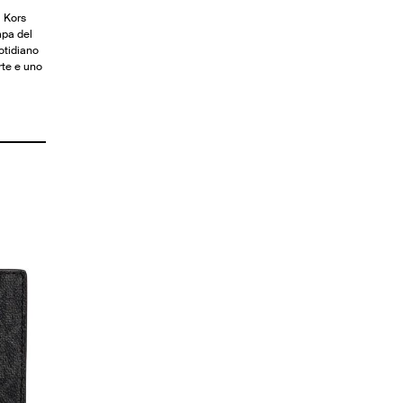
l Kors
mpa del
otidiano
rte e uno