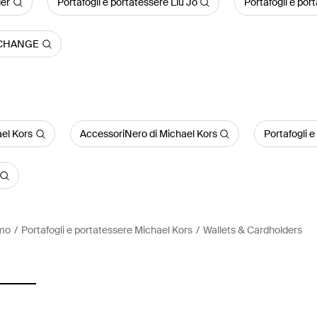
ger
Portafogli e portatessere Liu Jo
Portafogli e po
EXCHANGE
ael Kors
AccessoriNero di Michael Kors
Portafogli 
omo
Portafogli e portatessere Michael Kors
Wallets & Cardholders