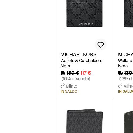
MICHAEL KORS
MICHA
Wallets & Cardholders -
Wallets
Nero
Nero
130 €
117 €
130
(10% di sconto)
(13% di
Miinto
Miint
IN SALDO
IN SALD