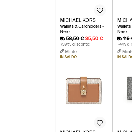
MICHAEL KORS
MICHA
Wallets & Cardholders -
Wallets
Nero
Nero
58,50 €
35,50 €
119
(39% di sconto)
(4% di 
Miinto
Miint
IN SALDO
IN SALD