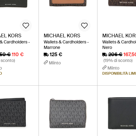
EL KORS
MICHAEL KORS
MICHAEL KOR
 & Cardholders -
Wallets & Cardholders -
Wallets & Cardhol
Marrone
Nero
,50 €
110 €
125 €
206 €
167,5
 sconto)
(19% di sconto)
Miinto
o
Miinto
O
DISPONIBILITÀ LIM