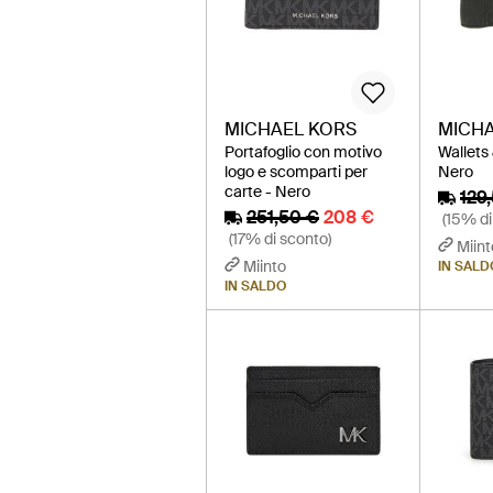
MICHAEL KORS
MICHA
Portafoglio con motivo
Wallets
logo e scomparti per
Nero
carte - Nero
129
251,50 €
208 €
(15% di
(17% di sconto)
Miint
Miinto
IN SALD
IN SALDO