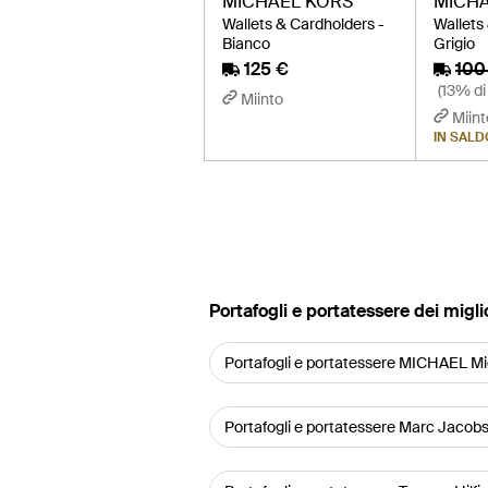
MICHAEL KORS
MICHA
Wallets & Cardholders -
Wallets
Bianco
Grigio
125 €
100
(13% di
Miinto
Miint
IN SALD
‪Portafogli e portatessere‬ dei migl
Portafogli e portatessere MICHAEL Mi
Portafogli e portatessere Marc Jacob