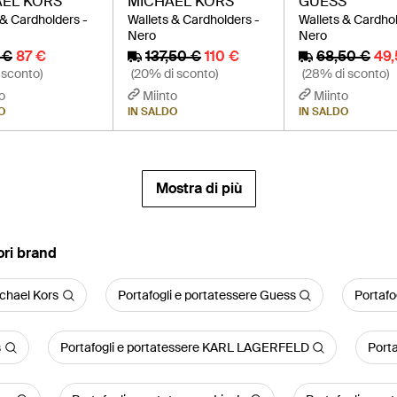
EL KORS
MICHAEL KORS
GUESS
 & Cardholders -
Wallets & Cardholders -
Wallets & Cardhol
Nero
Nero
 €
87 €
137,50 €
110 €
68,50 €
49
 sconto)
(20% di sconto)
(28% di sconto)
o
Miinto
Miinto
O
IN SALDO
IN SALDO
Mostra di più
iori brand
chael Kors
Portafogli e portatessere Guess
Portafo
s
Portafogli e portatessere KARL LAGERFELD
Porta