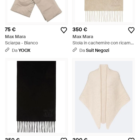
75 €
350 €
Max Mara
Max Mara
Sciarpa - Bianco
Stola in cachemire con ricamo
monogram - Bianco
Da
YOOX
Da
Suit Negozi