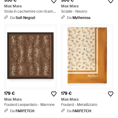
350 €
300 €
Max Mara
Max Mara
Stola in cachemire con ricamo
Scialle - Neutro
monogram - Nero
Da
Suit Negozi
Da
Mytheresa
179 €
179 €
Max Mara
Max Mara
Foulard Leopardato - Marrone
Foulard - Metallizzato
Da
FARFETCH
Da
FARFETCH