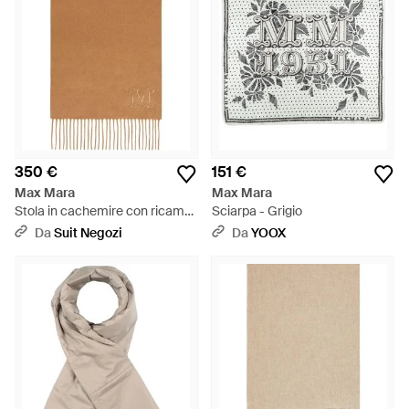
350 €
151 €
Max Mara
Max Mara
Stola in cachemire con ricamo
Sciarpa - Grigio
monogram - Neutro
Da
Suit Negozi
Da
YOOX