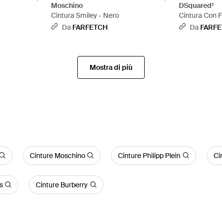
Moschino
DSquared²
Cintura Smiley - Nero
Cintura Con F
Da
FARFETCH
Da
FARF
Mostra di più
Cinture Moschino
Cinture Philipp Plein
Ci
s
Cinture Burberry