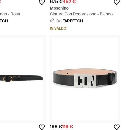
€
675 €
452 €
Moschino
Logo - Rosa
Cintura Con Decorazione - Bianco
ETCH
Da
FARFETCH
IN SALDO
198 €
119 €