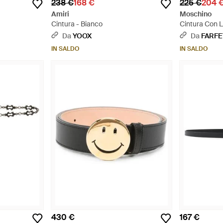
238 €
168 €
225 €
204 
Amiri
Moschino
Cintura - Bianco
Cintura Con 
Da
YOOX
Da
FARF
IN SALDO
IN SALDO
430 €
167 €