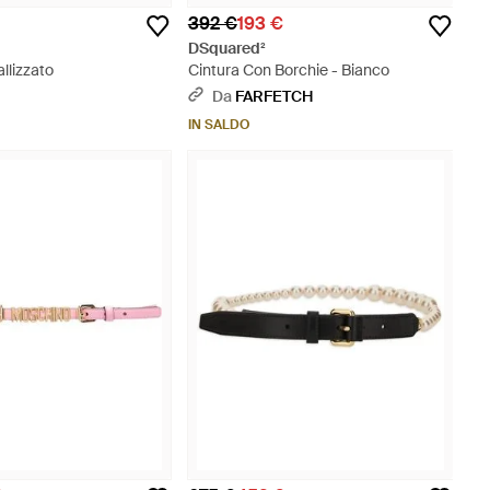
392 €
193 €
DSquared²
llizzato
Cintura Con Borchie - Bianco
Da
FARFETCH
IN SALDO