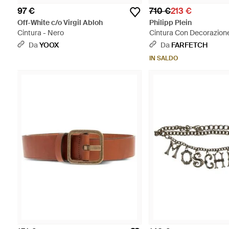
97 €
710 €
213 €
Off-White c/o Virgil Abloh
Philipp Plein
Cintura - Nero
Cintura Con Decorazione
Multicolore
Da
YOOX
Da
FARFETCH
IN SALDO