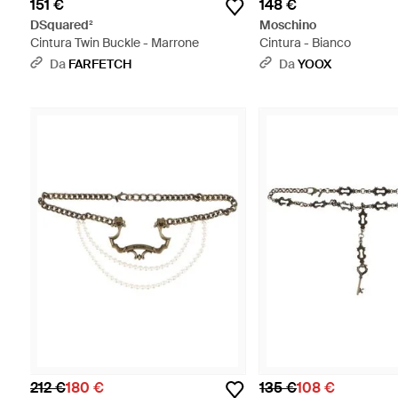
151 €
148 €
DSquared²
Moschino
Cintura Twin Buckle - Marrone
Cintura - Bianco
Da
FARFETCH
Da
YOOX
212 €
180 €
135 €
108 €