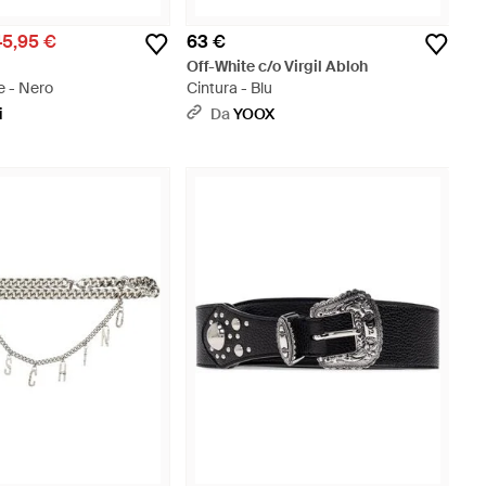
45,95 €
63 €
Off-White c/o Virgil Abloh
e - Nero
Cintura - Blu
i
Da
YOOX