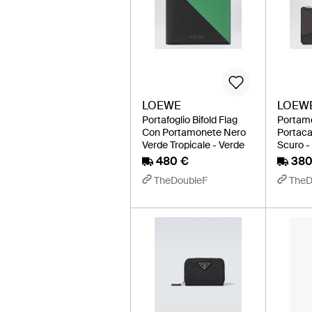
LOEWE
LOEW
Portafoglio Bifold Flag
Portam
Con Portamonete Nero
Portaca
Verde Tropicale - Verde
Scuro -
480 €
380
TheDoubleF
TheD