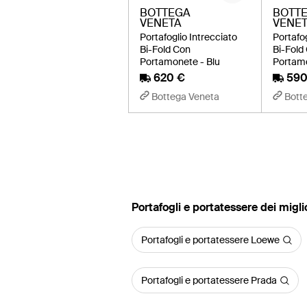
BOTTEGA
BOTT
VENETA
VENE
Portafoglio Intrecciato
Portafog
Bi-Fold Con
Bi-Fold
Portamonete - Blu
Portamo
620 €
590
Bottega Veneta
Bott
‪Portafogli e portatessere‬ dei migl
Portafogli e portatessere Loewe
Portafogli e portatessere Prada