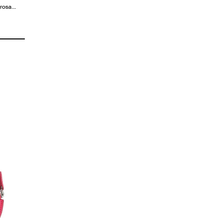
 rosa…