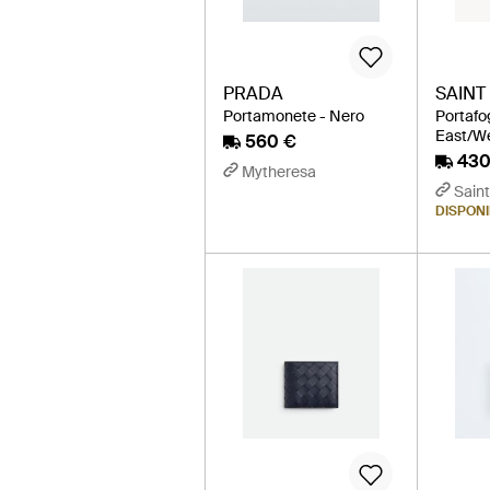
PRADA
SAINT
Portamonete - Nero
Portafog
East/We
560 €
430
Mytheresa
Saint
DISPONIB