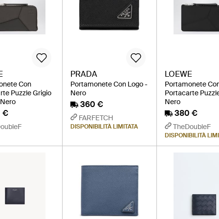
E
PRADA
LOEWE
onete Con
Portamonete Con Logo -
Portamonete Co
rte Puzzle Grigio
Nero
Portacarte Puzzl
 Nero
Nero
360 €
 €
380 €
FARFETCH
oubleF
TheDoubleF
DISPONIBILITÀ LIMITATA
DISPONIBILITÀ LIM