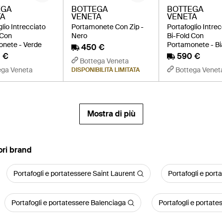
EGA
BOTTEGA
BOTTEGA
TA
VENETA
VENETA
lio Intrecciato
Portamonete Con Zip -
Portafoglio Intre
 Con
Nero
Bi-Fold Con
nete - Verde
Portamonete - B
450 €
 €
590 €
Bottega Veneta
ega Veneta
Bottega Venet
DISPONIBILITÀ LIMITATA
Mostra di più
iori brand
Portafogli e portatessere Saint Laurent
Portafogli e por
Portafogli e portatessere Balenciaga
Portafogli e portat