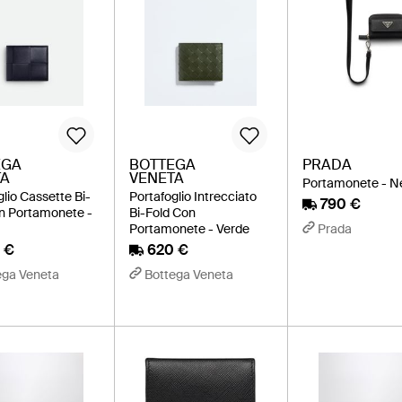
EGA
BOTTEGA
PRADA
TA
VENETA
Portamonete - N
glio Cassette Bi-
Portafoglio Intrecciato
790 €
n Portamonete -
Bi-Fold Con
Portamonete - Verde
Prada
 €
620 €
ega Veneta
Bottega Veneta