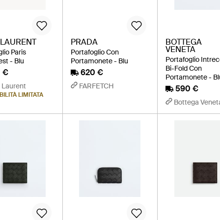
 LAURENT
PRADA
BOTTEGA
VENETA
lio Paris
Portafoglio Con
Portafoglio Intre
st - Blu
Portamonete - Blu
Bi-Fold Con
 €
620 €
Portamonete - Bl
 Laurent
FARFETCH
590 €
ILITÀ LIMITATA
Bottega Venet