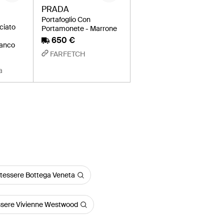
PRADA
Portafoglio Con
cciato
Portamonete - Marrone
650 €
ianco
FARFETCH
a
tatessere Bottega Veneta
essere Vivienne Westwood