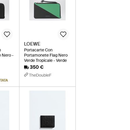
LOEWE
n
Portacarte Con
e Nero -
Portamonete Flag Nero
Verde Tropicale - Verde
350 €
TheDoubleF
ITATA