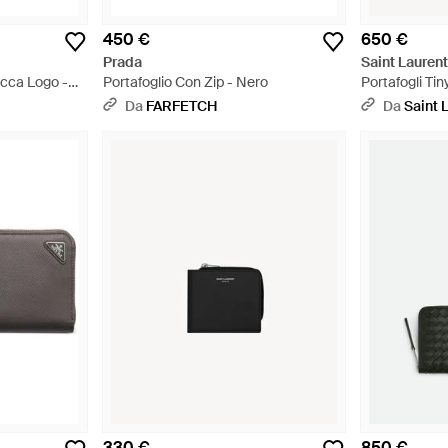
450 €
650 €
Prada
Saint Lauren
acca Logo -
Portafoglio Con Zip - Nero
Portafogli Ti
Bianco
Da
FARFETCH
Da
Saint 
330 €
850 €