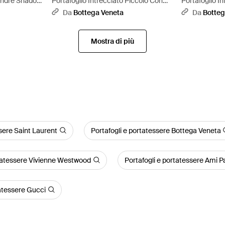
sandre Shadow
Portafoglio Intrecciato Piccolo Con
Portafoglio I
Zip - Nero
Zip - Nero
Da
Bottega Veneta
Da
Botteg
Mostra di più
ssere Saint Laurent
Portafogli e portatessere Bottega Veneta
rtatessere Vivienne Westwood
Portafogli e portatessere Ami Pa
tatessere Gucci