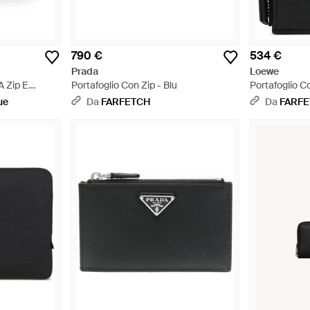
790 €
534 €
Prada
Loewe
A Zip E
Portafoglio Con Zip - Blu
Portafoglio C
ue
Da
FARFETCH
Da
FARF