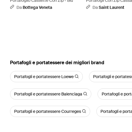
Portafoglio Cassette Con Zip - Blu
Portafogli Con Zip Cas
- Bianco
Da
Bottega Veneta
Da
Saint Laurent
‪Portafogli e portatessere‬ dei migliori brand
Portafogli e portatessere Loewe
Portafogli e portate
Portafogli e portatessere Balenciaga
Portafogli e po
Portafogli e portatessere Courreges
Portafogli e por