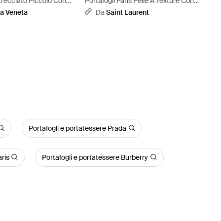
ntrecciato Piccolo Con
Portafogli Paris Pelle A Texture Con
Zip - Bianco
a Veneta
Da
Saint Laurent
Portafogli e portatessere Prada
ris
Portafogli e portatessere Burberry