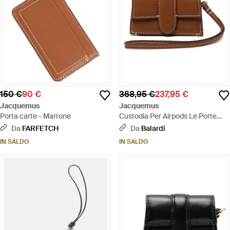
150 €
90 €
368,95 €
237,95 €
Jacquemus
Jacquemus
Porta carte - Marrone
Custodia Per Airpods Le Porte
Bambino - Marrone
Da
FARFETCH
Da
Balardi
IN SALDO
IN SALDO