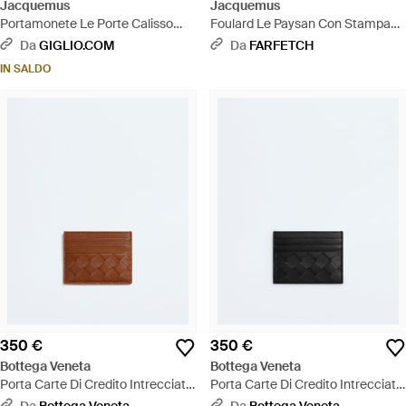
Jacquemus
Jacquemus
Portamonete Le Porte Calisso
Foulard Le Paysan Con Stampa
Wallet - Bianco
Animalier - Bianco
Da
GIGLIO.COM
Da
FARFETCH
IN SALDO
350 €
350 €
Bottega Veneta
Bottega Veneta
Porta Carte Di Credito Intrecciato
Porta Carte Di Credito Intrecciato
- Bianco
- Bianco
Da
Bottega Veneta
Da
Bottega Veneta