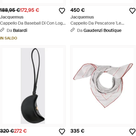
188,95 €
172,95 €
450 €
Jacquemus
Jacquemus
Cappello Da Baseball Di Con Logo
Cappello Da Pescatore 'Le
- Grigio
Chapeau Sole' Con Ricamo Logo
Da
Balardi
Da
Gaudenzi Boutique
Sul - Bianco
IN SALDO
320 €
272 €
335 €