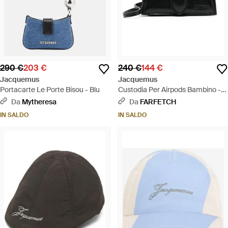
290 €
203 €
240 €
144 €
Jacquemus
Jacquemus
Portacarte Le Porte Bisou - Blu
Custodia Per Airpods Bambino -
Nero
Da
Mytheresa
Da
FARFETCH
IN SALDO
IN SALDO