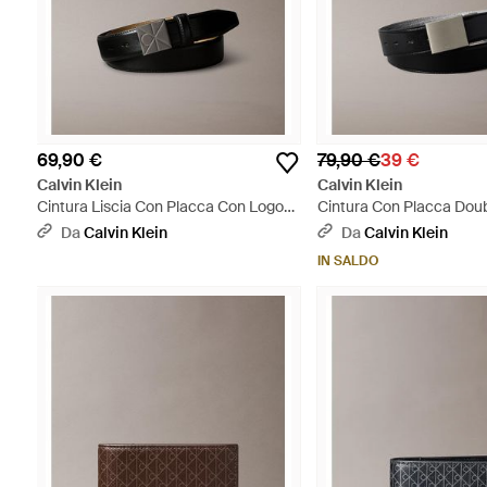
69,90 €
79,90 €
39 €
Calvin Klein
Calvin Klein
Cintura Liscia Con Placca Con Logo
Cintura Con Placca Dou
Con Emblema - Multicolore
Multicolore
Da
Calvin Klein
Da
Calvin Klein
IN SALDO