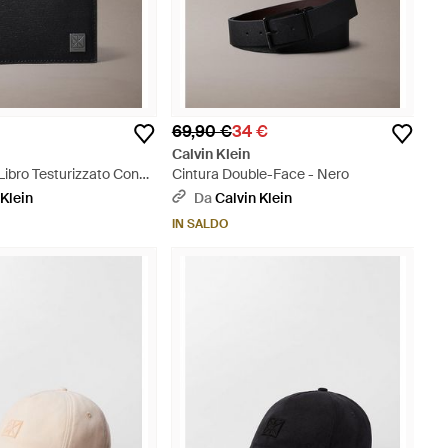
69,90 €
34 €
Calvin Klein
 Libro Testurizzato Con
Cintura Double-Face - Nero
- Grigio
 Klein
Da
Calvin Klein
IN SALDO