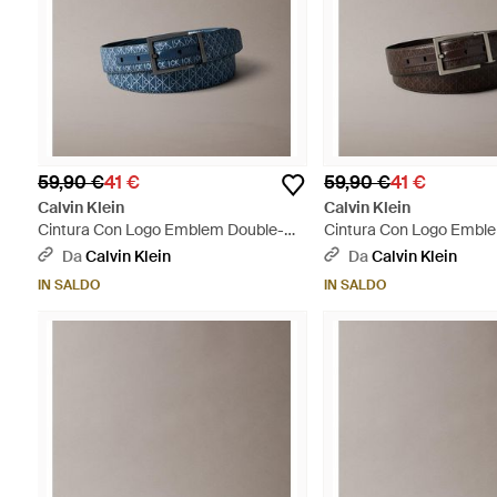
59,90 €
41 €
59,90 €
41 €
Calvin Klein
Calvin Klein
Cintura Con Logo Emblem Double-
Cintura Con Logo Embl
Face - Blu
Face - Multicolore
Da
Calvin Klein
Da
Calvin Klein
IN SALDO
IN SALDO