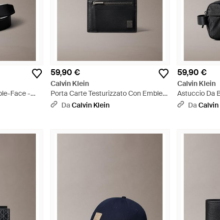
59,90 €
59,90 €
Calvin Klein
Calvin Klein
ble-Face -
Porta Carte Testurizzato Con Emblem
Astuccio Da
Logo - Nero
Jacquard All-
Da
Calvin Klein
Da
Calvin