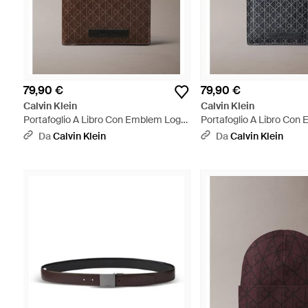
79,90 €
79,90 €
Calvin Klein
Calvin Klein
Portafoglio A Libro Con Emblem Logo
Portafoglio A Libro Con
All-Over E Pochette Portamonete -
All-Over E Pochette Por
Da
Calvin Klein
Da
Calvin Klein
Marrone
Grigio