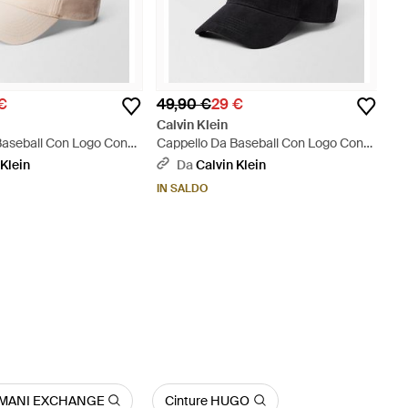
€
49,90 €
29 €
Calvin Klein
Baseball Con Logo Con
Cappello Da Baseball Con Logo Con
eutro
Emblema - Nero
 Klein
Da
Calvin Klein
IN SALDO
ARMANI EXCHANGE
Cinture HUGO