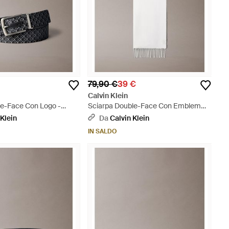
79,90 €
39 €
Calvin Klein
le-Face Con Logo -
Sciarpa Double-Face Con Emblem
Logo Bicolore - Bianco
 Klein
Da
Calvin Klein
IN SALDO