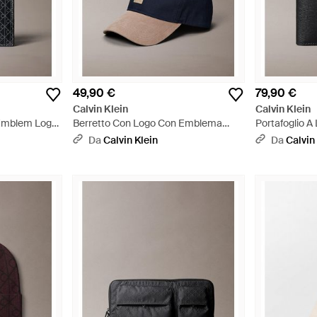
49,90 €
79,90 €
Calvin Klein
Calvin Klein
 Emblem Logo
Berretto Con Logo Con Emblema
Portafoglio A
tamonete -
Colour-Block - Blu
Emblem Logo 
Da
Calvin Klein
Da
Calvin