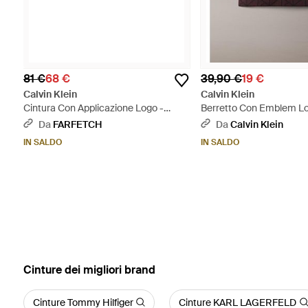
81 €
68 €
39,90 €
19 €
Calvin Klein
Calvin Klein
Cintura Con Applicazione Logo -
Berretto Con Emblem Lo
Bianco
Da
FARFETCH
Da
Calvin Klein
IN SALDO
IN SALDO
‪Cinture‬ dei migliori brand
Cinture Tommy Hilfiger
Cinture KARL LAGERFELD