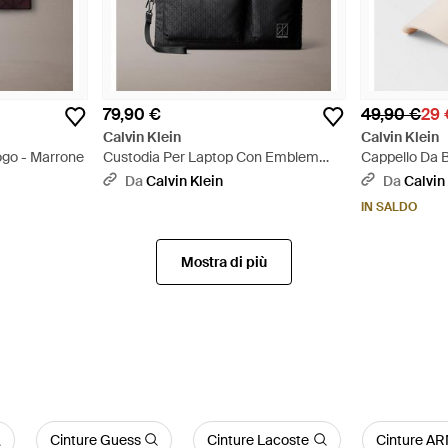
79,90 €
49,90 €
29 
Calvin Klein
Calvin Klein
go - Marrone
Custodia Per Laptop Con Emblem
Cappello Da 
Logo Jacquard All-Over - Grigio
Emblema - N
Da
Calvin Klein
Da
Calvin
IN SALDO
Mostra di più
Cinture Guess
Cinture Lacoste
Cinture 