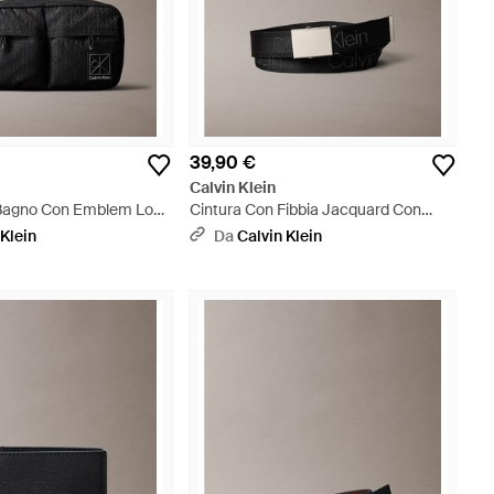
39,90 €
Calvin Klein
 Bagno Con Emblem Logo
Cintura Con Fibbia Jacquard Con
Over - Nero
Logo - Nero
 Klein
Da
Calvin Klein