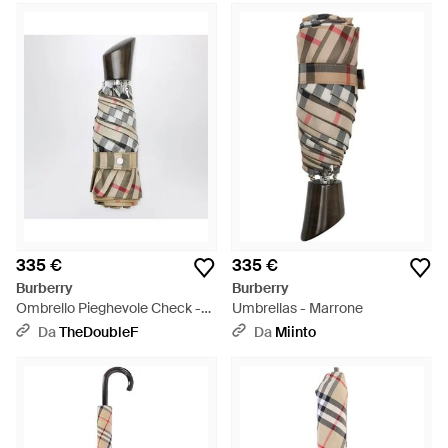
pratiche. La gamma di ombrelli è disponibile nella classica
fantasia a scacchi Burberry, così come nelle più recenti
stampe stagionali della maison. Così belli da farti venire voglia
di uscire anche con il temporale.
335 €
335 €
Burberry
Burberry
Ombrello Pieghevole Check -
Umbrellas - Marrone
Metallizzato
Da
TheDoubleF
Da
Miinto