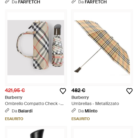
Check - Metallizzato
Bianco
Da
FARFETCH
Da
FARFETCH
421,95 €
482 €
Burberry
Burberry
Ombrello Compatto Check -
Umbrellas - Metallizzato
Multicolore
Da
Balardi
Da
Miinto
ESAURITO
ESAURITO