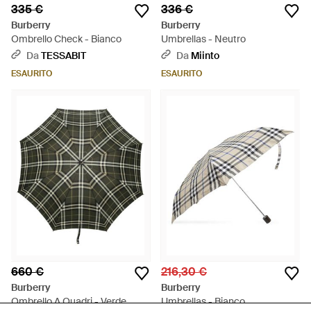
335 €
336 €
Burberry
Burberry
Ombrello Check - Bianco
Umbrellas - Neutro
Da
TESSABIT
Da
Miinto
ESAURITO
ESAURITO
660 €
216,30 €
Burberry
Burberry
Ombrello A Quadri - Verde
Umbrellas - Bianco