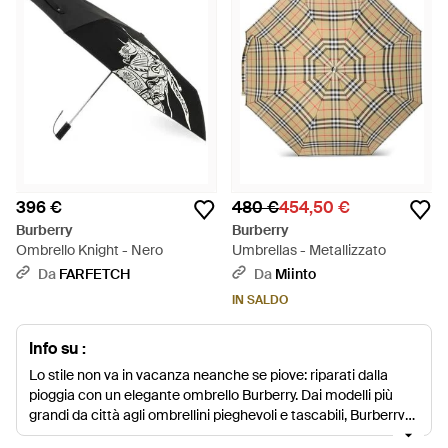
396 €
480 €
454,50 €
Burberry
Burberry
Ombrello Knight - Nero
Umbrellas - Metallizzato
Da
FARFETCH
Da
Miinto
IN SALDO
Info su :
Lo stile non va in vacanza neanche se piove: riparati dalla
pioggia con un elegante ombrello Burberry. Dai modelli più
grandi da città agli ombrellini pieghevoli e tascabili, Burberry
offre un'ampia scelta di versioni tanto lussuose quanto