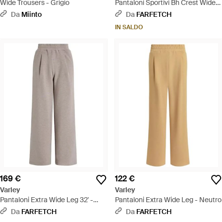
Wide Trousers - Grigio
Pantaloni Sportivi Bh Crest Wide
Con Logo - Blu
Da
Miinto
Da
FARFETCH
IN SALDO
169 €
122 €
Varley
Varley
Pantaloni Extra Wide Leg 32' -
Pantaloni Extra Wide Leg - Neutro
Grigio
Da
FARFETCH
Da
FARFETCH