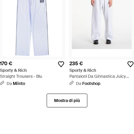
170 €
235 €
Sporty & Rich
Sporty & Rich
Straight Trousers - Blu
Pantaloni Da Ginnastica Juicy
Emblem Wide Sweatpant -
Da
Miinto
Da
Footshop
Bianco
Mostra di più