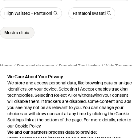
High Waisted - Pantaloni
Pantaloni svasati
Mostra di più
Home
Pantaloni da donna
Pantaloni The Upside
Wide Trousers
We Care About Your Privacy
We store and access personal data, like browsing data or unique
identifiers, on your device. Selecting I Accept enables tracking
technologies. Selecting Reject All or withdrawing your consent
Assistenza e info
will disable them. If trackers are disabled, some content and ads
you see may not be as relevant to you. You can change your
choices or withdraw consent at any time by clicking the Cookie
Settings link at the bottom of the page. For more details, refer to
our
Cookie Policy
.
We and our partners process data to provide: