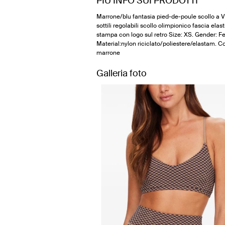
PIÙ INFO SUI PRODOTTI
Marrone/blu fantasia pied-de-poule scollo a V
sottili regolabili scollo olimpionico fascia elas
stampa con logo sul retro Size: XS. Gender: F
Material:nylon riciclato/poliestere/elastam. Co
marrone
Galleria foto