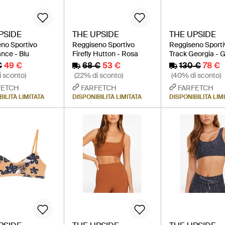
PSIDE
THE UPSIDE
THE UPSIDE
no Sportivo
Reggiseno Sportivo
Reggiseno Sporti
nce - Blu
Firefly Hutton - Rosa
Track Georgia - G
€
49 €
68 €
53 €
130 €
78 €
 sconto)
(22% di sconto)
(40% di sconto)
FETCH
FARFETCH
FARFETCH
ILITÀ LIMITATA
DISPONIBILITÀ LIMITATA
DISPONIBILITÀ LIM