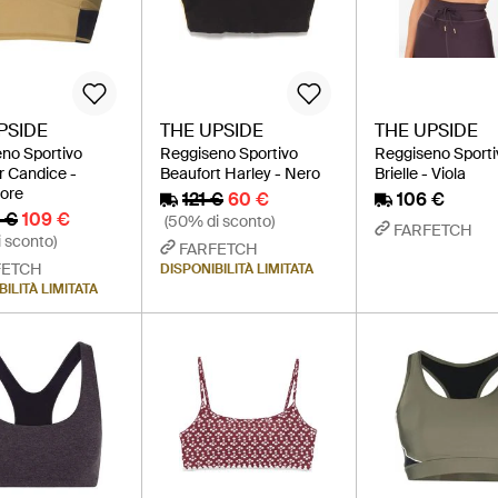
PSIDE
THE UPSIDE
THE UPSIDE
no Sportivo
Reggiseno Sportivo
Reggiseno Sporti
 Candice -
Beaufort Harley - Nero
Brielle - Viola
lore
121 €
60 €
106 €
 €
109 €
(50% di sconto)
FARFETCH
 sconto)
FARFETCH
FETCH
DISPONIBILITÀ LIMITATA
ILITÀ LIMITATA