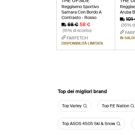
THE UPSIDE
THE U
Reggiseno Sportivo
Reggise
Samara Con Bordo A
Aruba B
Contrasto - Rosso
101
68 €
58 €
(35% di
(15% di sconto)
FAR
FARFETCH
IN SALD
DISPONIBILITÀ LIMITATA
‪Top‬ dei migliori brand
Top Varley
Top P.E Nation
Top ASOS 4505 Ski & Snow