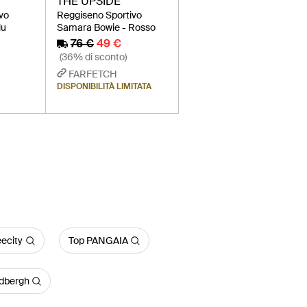
THE UPSIDE
vo
Reggiseno Sportivo
lu
Samara Bowie - Rosso
76 €
49 €
(36% di sconto)
FARFETCH
DISPONIBILITÀ LIMITATA
eecity
Top PANGAIA
dbergh