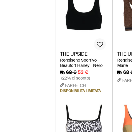
THE UPSIDE
THE U
Reggiseno Sportivo
Reggise
Beaufort Harley - Nero
Marle -
68 €
53 €
68 
(22% di sconto)
FAR
FARFETCH
DISPONIBILITÀ LIMITATA