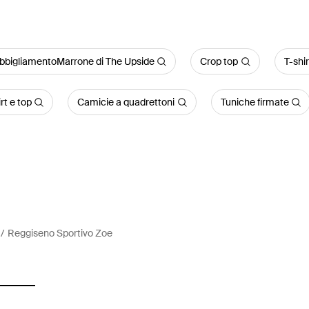
bbigliamentoMarrone di The Upside
Crop top
T-shi
rt e top
Camicie a quadrettoni
Tuniche firmate
Reggiseno Sportivo Zoe