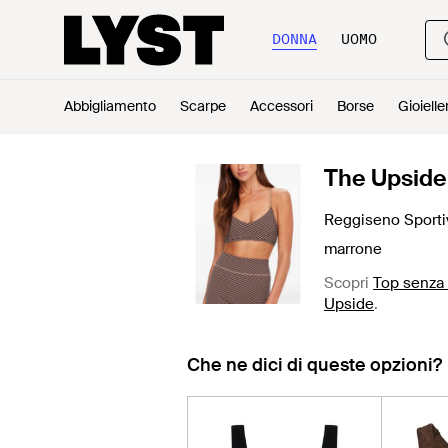
DONNA
UOMO
Abbigliamento
Scarpe
Accessori
Borse
Gioielle
The Upside
Reggiseno Sporti
marrone
Scopri
Top senza
Upside
.
Che ne dici di queste opzioni?