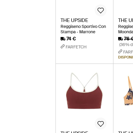
THE UPSIDE
THE U
Reggiseno Sportivo Con
Reggise
Stampa - Marrone
Moonda
74 €
76 
(36% di
FARFETCH
FAR
DISPONIB