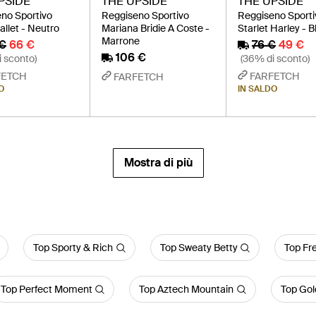
PSIDE
THE UPSIDE
THE UPSIDE
no Sportivo
Reggiseno Sportivo
Reggiseno Sporti
allet - Neutro
Mariana Bridie A Coste -
Starlet Harley - B
Marrone
 €
66 €
76 €
49 €
106 €
 sconto)
(36% di sconto)
FETCH
FARFETCH
FARFETCH
O
IN SALDO
Mostra di più
Top Sporty & Rich
Top Sweaty Betty
Top Fr
Top Perfect Moment
Top Aztech Mountain
Top Gol