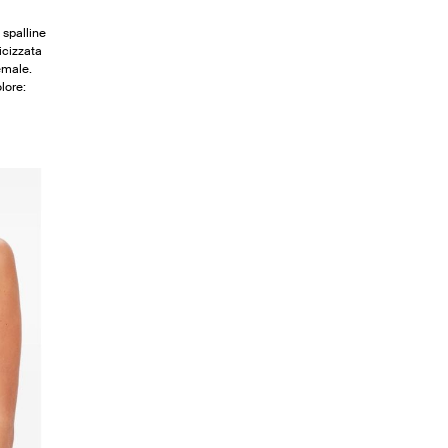
 spalline
ticizzata
emale.
lore: