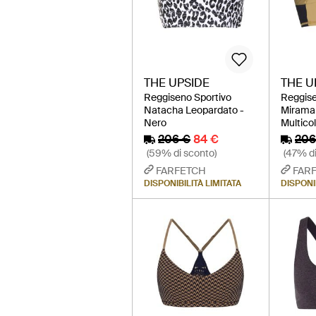
THE UPSIDE
THE U
Reggiseno Sportivo
Reggise
Natacha Leopardato -
Miramar
Nero
Multico
206 €
84 €
206
(59% di sconto)
(47% di
FARFETCH
FAR
DISPONIBILITÀ LIMITATA
DISPONIB