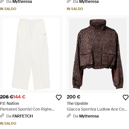
Freya - Verde
Da
Mytheresa
Da
Mytheresa
IN SALDO
IN SALDO
206 €
144 €
200 €
P.E Nation
The Upside
Pantaloni Sportivi Con Righe
Giacca Sportiva Ludlow Ace Con
Laterali - Bianco
Stampa Leopardata - Marrone
Da
FARFETCH
Da
Mytheresa
IN SALDO