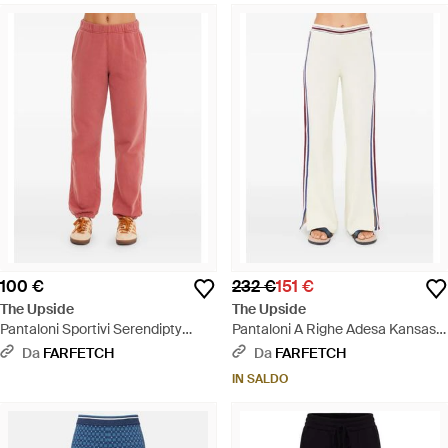
100 €
232 €
151 €
The Upside
The Upside
Pantaloni Sportivi Serendipty
Pantaloni A Righe Adesa Kansas -
Harrison - Rosso
Bianco
Da
FARFETCH
Da
FARFETCH
IN SALDO