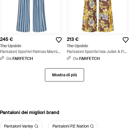
245 €
213 €
The Upside
The Upside
Pantaloni Sportivi Palmas Marnie
Pantaloni Sportivi Isla Juliet A Fiori
A Righe - Blu
- Bianco
Da
FARFETCH
Da
FARFETCH
Mostra di più
‪Pantaloni‬ dei migliori brand
Pantaloni Varley
Pantaloni P.E Nation