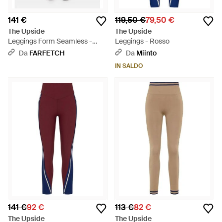
141 €
119,50 €
79,50 €
The Upside
The Upside
Leggings Form Seamless -
Leggings - Rosso
Marrone
Da
FARFETCH
Da
Miinto
IN SALDO
141 €
92 €
113 €
82 €
The Upside
The Upside