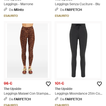
Leggings - Marrone
Leggings Senza Cuciture - Blu
Da
Miinto
Da
FARFETCH
ESAURITO
ESAURITO
96 €
101 €
The Upside
The Upside
Leggings Malawi Con Stampa -
Leggings Moondance 25In Con
Marrone
Coulisse - Nero
Da
FARFETCH
Da
FARFETCH
ESAURITO
ESAURITO