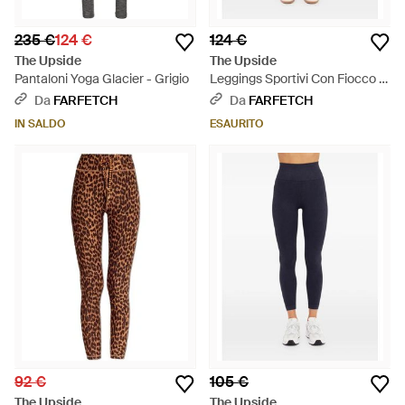
235 €
124 €
124 €
The Upside
The Upside
Pantaloni Yoga Glacier - Grigio
Leggings Sportivi Con Fiocco -
Verde
Da
FARFETCH
Da
FARFETCH
IN SALDO
ESAURITO
92 €
105 €
The Upside
The Upside