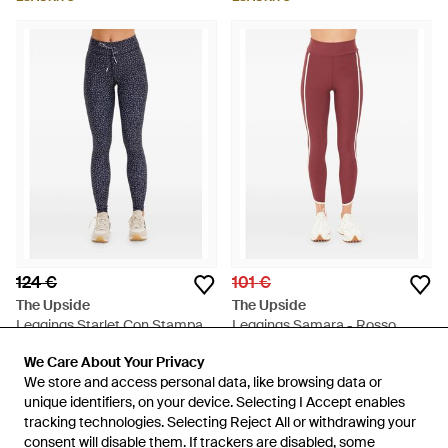
124 €
101 €
The Upside
The Upside
Leggings Starlet Con Stampa -
Leggings Samara - Rosso
Blu
Da
FARFETCH
Da
FARFETCH
We Care About Your Privacy
We Care About Your Privacy
ESAURITO
ESAURITO
We store and access personal data, like browsing data or
We store and access personal data, like browsing data or
unique identifiers, on your device. Selecting I Accept enables
unique identifiers, on your device. Selecting I Accept enables
tracking technologies. Selecting Reject All or withdrawing your
tracking technologies. Selecting Reject All or withdrawing your
consent will disable them. If trackers are disabled, some
consent will disable them. If trackers are disabled, some