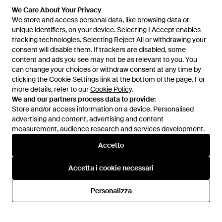
We Care About Your Privacy
We store and access personal data, like browsing data or
unique identifiers, on your device. Selecting I Accept enables
tracking technologies. Selecting Reject All or withdrawing your
consent will disable them. If trackers are disabled, some
1
/
3
content and ads you see may not be as relevant to you. You
can change your choices or withdraw consent at any time by
clicking the Cookie Settings link at the bottom of the page. For
Prima disponibile presso:
FARFETCH
more details, refer to our
Cookie Policy
.
We and our partners process data to provide:
Store and/or access information on a device. Personalised
advertising and content, advertising and content
measurement, audience research and services development.
Accetto
Accetta i cookie necessari
Assistenza e info
Personalizza