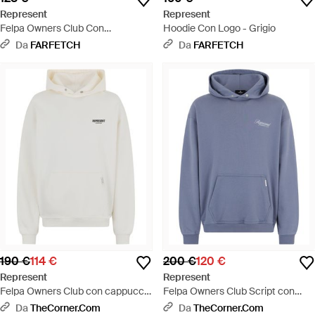
Represent
Represent
Felpa Owners Club Con
Hoodie Con Logo - Grigio
Cappuccio - Neutro
Da
FARFETCH
Da
FARFETCH
190 €
114 €
200 €
120 €
Represent
Represent
Felpa Owners Club con cappuccio
Felpa Owners Club Script con
- Bianco
cappuccio - Blu
Da
TheCorner.com
Da
TheCorner.com