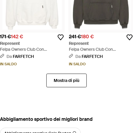
171 €
142 €
241 €
180 €
Represent
Represent
Felpa Owners Club Con
Felpa Owners Club Con
Cappuccio - Bianco
Cappuccio - Grigio
Da
FARFETCH
Da
FARFETCH
IN SALDO
IN SALDO
Mostra di più
‪Abbigliamento sportivo‬ dei migliori brand