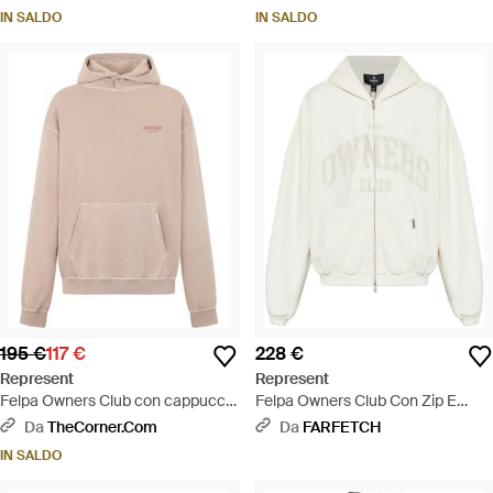
IN SALDO
IN SALDO
195 €
117 €
228 €
Represent
Represent
Felpa Owners Club con cappuccio
Felpa Owners Club Con Zip E
- Neutro
Cappuccio - Bianco
Da
TheCorner.com
Da
FARFETCH
IN SALDO