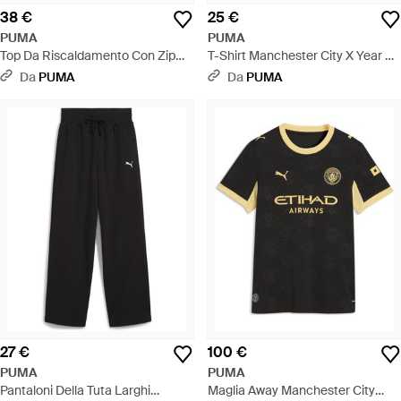
38 €
25 €
PUMA
PUMA
Top Da Riscaldamento Con Zip
T-Shirt Manchester City X Year Of
Manchester City Per Ragazzi,
The Horse Per Ragazzi,
Da
PUMA
Da
PUMA
Accessori, Grigio - Blu
Accessori, Grigio - Nero
27 €
100 €
PUMA
PUMA
Pantaloni Della Tuta Larghi
Maglia Away Manchester City