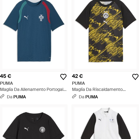
45 €
42 €
PUMA
PUMA
Maglia Da Allenamento Portogallo
Maglia Da Riscaldamento
Per Ragazzi, Accessori, Blu - Blu
Borussia Dortmund Per Ragazzi,
Da
PUMA
Da
PUMA
Accessori, Nero - Nero