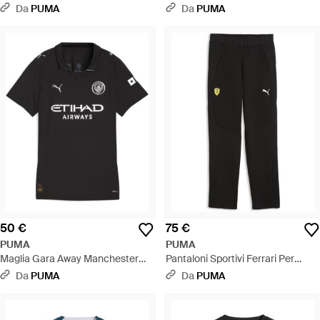
Wardrobe Essentials Per Ragazzi,
26/27 Da Donna, Accessori, Nero
Da
PUMA
Da
PUMA
Accessori, Nero - Nero
- Nero
50 €
75 €
PUMA
PUMA
Maglia Gara Away Manchester
Pantaloni Sportivi Ferrari Per
City 25/26 Da Donna, Accessori,
Ragazzi, Accessori, Nero - Nero
Da
PUMA
Da
PUMA
Nero - Nero