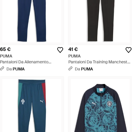
65 €
41 €
PUMA
PUMA
Pantaloni Da Allenamento
Pantaloni Da Training Manchester
Manchester City Per Ragazzi,
City Da Donna, Accessori, Nero -
Da
PUMA
Da
PUMA
Accessori, Blu - Blu
Nero