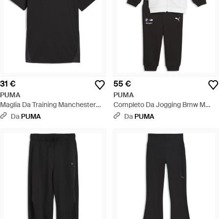
31 €
55 €
PUMA
PUMA
Maglia Da Training Manchester
Completo Da Jogging Bmw M
City Da Donna, Accessori, Nero -
Motorsport Essentials Per Bimbi
Da
PUMA
Da
PUMA
Nero
Ai Primi Passi, Accessori, Nero -
Nero