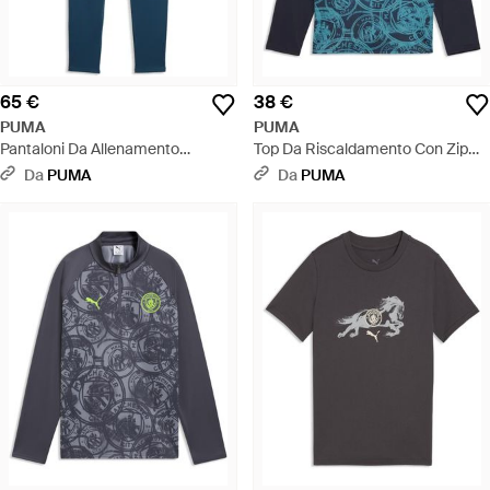
65 €
38 €
PUMA
PUMA
Pantaloni Da Allenamento
Top Da Riscaldamento Con Zip
Portogallo Per Ragazzi, Accessori,
Manchester City Per Ragazzi,
Da
PUMA
Da
PUMA
Blu - Blu
Accessori, Blu - Blu