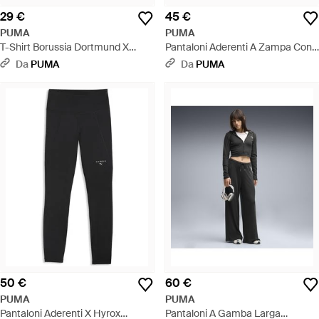
29 €
45 €
PUMA
PUMA
T-Shirt Borussia Dortmund X
Pantaloni Aderenti A Zampa Con
Sesame Street Per Ragazzi,
Pintuck Essentials Da Donna,
Da
PUMA
Da
PUMA
Accessori, Nero - Nero
Accessori, Nero - Grigio
50 €
60 €
PUMA
PUMA
Pantaloni Aderenti X Hyrox
Pantaloni A Gamba Larga