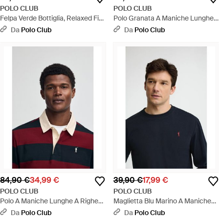
POLO CLUB
POLO CLUB
Felpa Verde Bottiglia, Relaxed Fit
Polo Granata A Maniche Lunghe
A Girocollo Con Ricamo Rigby Go
Con Ricamo Rigby Go - Rosso
Da
Polo Club
Da
Polo Club
- Verde
84,90 €
34,99 €
39,90 €
17,99 €
POLO CLUB
POLO CLUB
Polo A Maniche Lunghe A Righe
Maglietta Blu Marino A Maniche
Blu Marino E Granata Con
Lunghe, Fit Dritto Con Ricamo
Da
Polo Club
Da
Polo Club