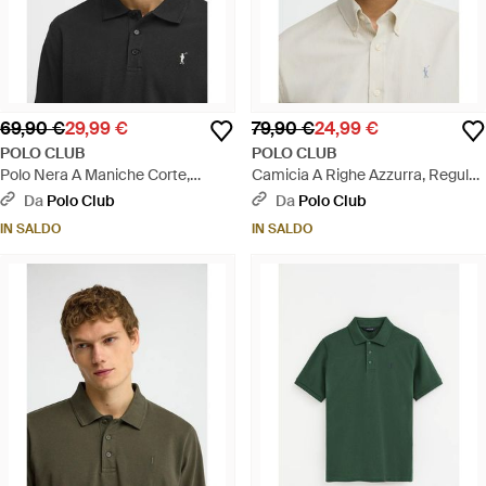
69,90 €
29,99 €
79,90 €
24,99 €
POLO CLUB
POLO CLUB
Polo Nera A Maniche Corte,
Camicia A Righe Azzurra, Regular
Regular Fit Con Ricamo Rigby Go
Fit, Maniche Lunghe Con Ricamo
Da
Polo Club
Da
Polo Club
- Nero
Rigby Go - Neutro
IN SALDO
IN SALDO