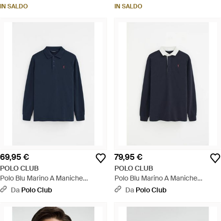
Ricamo Rigby Go - Rosso
Rigby Go - Blu
IN SALDO
IN SALDO
69,95 €
79,95 €
POLO CLUB
POLO CLUB
Polo Blu Marino A Maniche
Polo Blu Marino A Maniche
Lunghe Con Ricamo Rigby Go -
Lunghe A Collo A Camicia Con
Da
Polo Club
Da
Polo Club
Blu
Ricamo Rigby Go - Blu