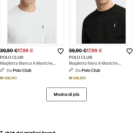
39,90 €
17,99 €
39,90 €
17,99 €
POLO CLUB
POLO CLUB
Maglietta Bianca A Maniche
Maglietta Nera A Maniche
Lunghe, Fit Dritto Con Ricamo
Lunghe, Fit Dritto Con Ricamo
Da
Polo Club
Da
Polo Club
Rigby Go - Blu
Rigby Go - Nero
IN SALDO
IN SALDO
Mostra di più