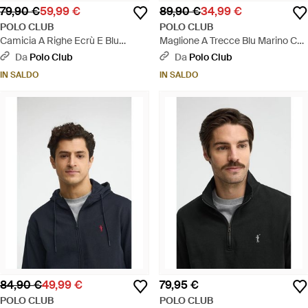
79,90 €
59,99 €
89,90 €
34,99 €
POLO CLUB
POLO CLUB
Camicia A Righe Ecrù E Blu
Maglione A Trecce Blu Marino Con
Marino Con Collo Italiano, Regular
Collo A Cerniera E Logo Rigby Go
Da
Polo Club
Da
Polo Club
Fit Con Ricamo Rigby Go - Bianco
- Verde
IN SALDO
IN SALDO
84,90 €
49,99 €
79,95 €
POLO CLUB
POLO CLUB