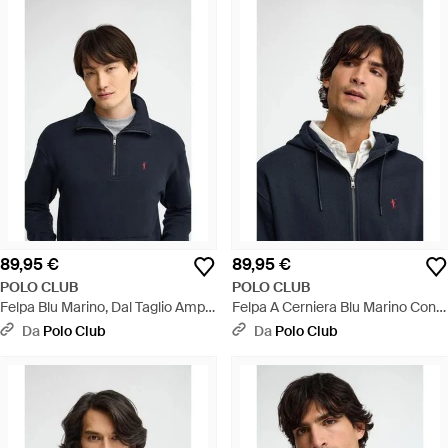
89,95 €
89,95 €
POLO CLUB
POLO CLUB
Felpa Blu Marino, Dal Taglio Ampio
Felpa A Cerniera Blu Marino Con
Con Collo Con Cerniera E Ricamo
Cappuccio E Ricamo Rigby Go -
Da
Polo Club
Da
Polo Club
Rigby Go - Blu
Blu