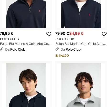
79,95 €
79,90 €
34,99 €
POLO CLUB
POLO CLUB
Felpa Blu Marino A Collo Alto Con
Felpa Blu Marino Con Collo Alto,
Mezza Cerniera Con Ricamo
Cerniera Completa E Ricamo
Da
Polo Club
Da
Polo Club
Rigby Go - Blu
Rigby Go - Blu
IN SALDO