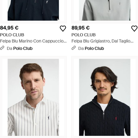
84,95 €
89,95 €
POLO CLUB
POLO CLUB
Felpa Blu Marino Con Cappuccio
Felpa Blu Grigiastro, Dal Taglio
E Cerniera Con Ricamo Rigby Go
Ampio Con Collo Con Cerniera E
Da
Polo Club
Da
Polo Club
- Nero
Ricamo Rigby Go - Bianco