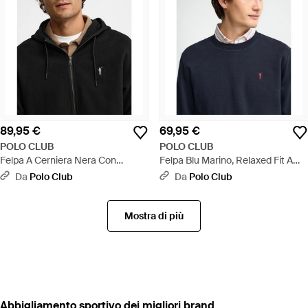
89,95 €
69,95 €
POLO CLUB
POLO CLUB
Felpa A Cerniera Nera Con
Felpa Blu Marino, Relaxed Fit A
Cappuccio E Ricamo Rigby Go -
Girocollo Con Ricamo Rigby Go -
Da
Polo Club
Da
Polo Club
Nero
Blu
Mostra di più
‪Abbigliamento sportivo‬ dei migliori brand