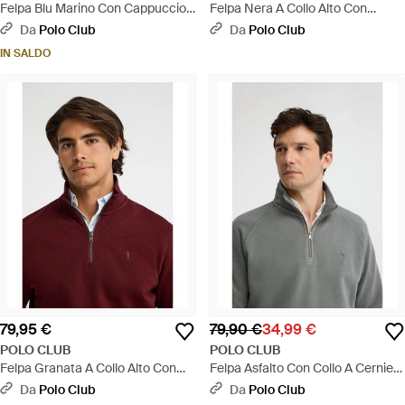
Felpa Blu Marino Con Cappuccio
Felpa Nera A Collo Alto Con
E Cerniera E Con Logo Ricamato
Mezza Cerniera E Ricamo Rigby
Da
Polo Club
Da
Polo Club
Rigby Go - Blu
Go - Nero
IN SALDO
79,95 €
79,90 €
34,99 €
POLO CLUB
POLO CLUB
Felpa Granata A Collo Alto Con
Felpa Asfalto Con Collo A Cerniera
Mezza Cerniera E Ricamo Rigby
E Ricamo Rigby Go - Multicolore
Da
Polo Club
Da
Polo Club
Go - Rosso