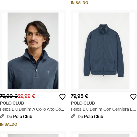
IN SALDO
79,90 €
29,99 €
79,95 €
POLO CLUB
POLO CLUB
Felpa Blu Denim A Collo Alto Con
Felpa Blu Denim Con Cerniera E
Cerniera Con Ricamo Rigby Go -
Collo Alto Con Ricamo Rigby Go -
Da
Polo Club
Da
Polo Club
Verde
Blu
IN SALDO