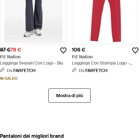
87 €
78 €
106 €
P.E Nation
P.E Nation
Leggings Svasati Con Logo - Blu
Leggings Con Stampa Logo -
Rosso
Da
FARFETCH
Da
FARFETCH
IN SALDO
Mostra di più
‪Pantaloni‬ dei migliori brand