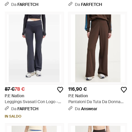
Da
FARFETCH
Da
FARFETCH
87 €
78 €
116,90 €
P.E Nation
P.E Nation
Leggings Svasati Con Logo -
Pantaloni Da Tuta Da Donna
Blu
Con Viscosa Retreat - Marrone
Da
FARFETCH
Da
Answear
IN SALDO