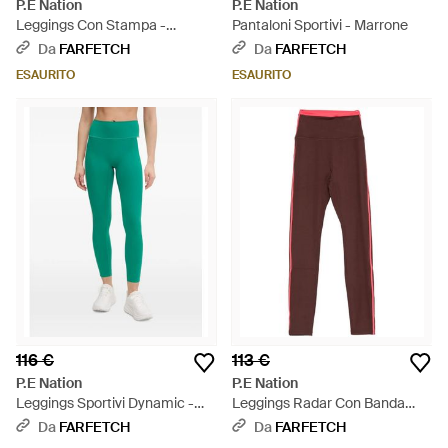
P.E Nation
P.E Nation
Leggings Con Stampa -
Pantaloni Sportivi - Marrone
Marrone
Da
FARFETCH
Da
FARFETCH
ESAURITO
ESAURITO
116 €
113 €
P.E Nation
P.E Nation
Leggings Sportivi Dynamic -
Leggings Radar Con Banda
Verde
Laterale - Rosso
Da
FARFETCH
Da
FARFETCH