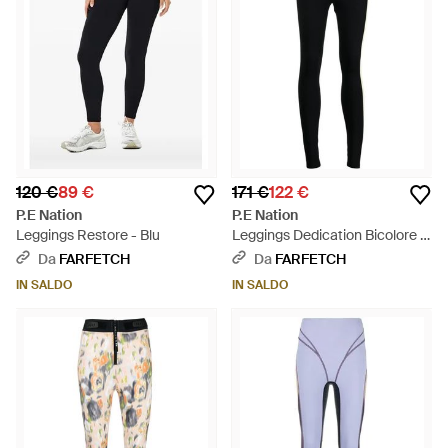
120 €
89 €
171 €
122 €
P.E Nation
P.E Nation
Leggings Restore - Blu
Leggings Dedication Bicolore -
Nero
Da
FARFETCH
Da
FARFETCH
IN SALDO
IN SALDO