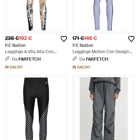
235 €
192 €
171 €
146 €
P.E Nation
P.E Nation
Leggings A Vita Alta Con
Leggings Motion Con Design
Stampa Grafica - Neutro
Color-Block - Blu
Da
FARFETCH
Da
FARFETCH
IN SALDO
IN SALDO