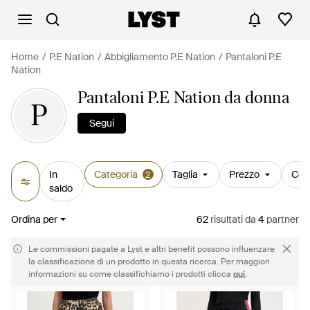
Home
P.E Nation
Abbigliamento P.E Nation
Pantaloni P.E
Nation
Pantaloni P.E Nation da donna
P
Segui
In
Categoria
Taglia
Prezzo
Col
2
saldo
Ordina per
62
risultati
da
4
partner
Le commissioni pagate a Lyst e altri benefit possono influenzare
la classificazione di un prodotto in questa ricerca. Per maggiori
informazioni su come classifichiamo i prodotti clicca
qui
.