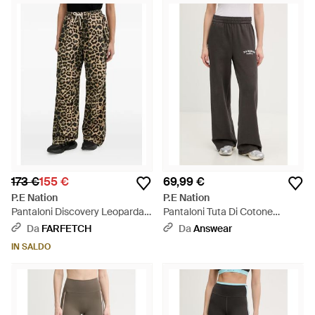
173 €
155 €
69,99 €
P.E Nation
P.E Nation
Pantaloni Discovery Leopardati
Pantaloni Tuta Di Cotone
- Nero
Adventure - Nero
Da
FARFETCH
Da
Answear
IN SALDO