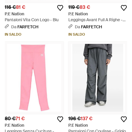
116 €
81 €
119 €
83 €
P.E Nation
P.E Nation
Pantaloni Vita Con Logo - Blu
Leggings Avant Full A Righe -
Grigio
Da
FARFETCH
Da
FARFETCH
IN SALDO
IN SALDO
80 €
71 €
196 €
137 €
P.E Nation
P.E Nation
Leggings Senza Cuciture -
Pantaloni Con Coulisse - Grigio