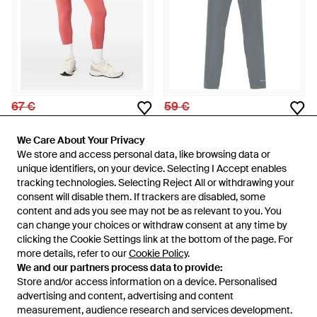
67 €
59 €
P.E Nation
P.E Nation
Leggings Sportivi Restore -
Leggings Con Design A
We Care About Your Privacy
We Care About Your Privacy
Rosso
Incrocio - Grigio
Da
FARFETCH
Da
FARFETCH
We store and access personal data, like browsing data or
We store and access personal data, like browsing data or
unique identifiers, on your device. Selecting I Accept enables
unique identifiers, on your device. Selecting I Accept enables
ESAURITO
ESAURITO
tracking technologies. Selecting Reject All or withdrawing your
tracking technologies. Selecting Reject All or withdrawing your
consent will disable them. If trackers are disabled, some
consent will disable them. If trackers are disabled, some
content and ads you see may not be as relevant to you. You
content and ads you see may not be as relevant to you. You
can change your choices or withdraw consent at any time by
can change your choices or withdraw consent at any time by
Visualizza 62 di 62
clicking the Cookie Settings link at the bottom of the page. For
clicking the Cookie Settings link at the bottom of the page. For
more details, refer to our
more details, refer to our
Cookie Policy
Cookie Policy
.
.
We and our partners process data to provide:
We and our partners process data to provide:
Store and/or access information on a device. Personalised
Store and/or access information on a device. Personalised
advertising and content, advertising and content
advertising and content, advertising and content
measurement, audience research and services development.
measurement, audience research and services development.