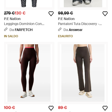
279 €
130 €
98,99 €
P.E Nation
P.E Nation
Leggings Dominion Con
Pantaloni Tuta Discovery -
Stampa - Nero
Grigio
Da
FARFETCH
Da
Answear
IN SALDO
ESAURITO
100 €
89 €