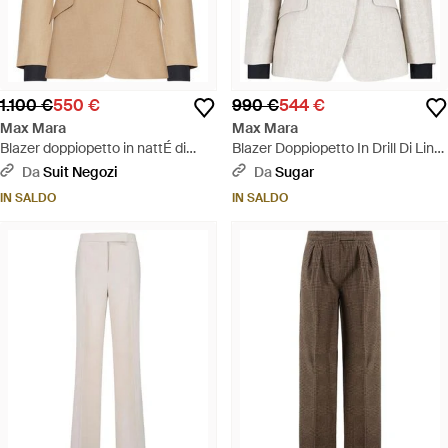
1.100 €
550 €
990 €
544 €
Max Mara
Max Mara
Blazer doppiopetto in nattÉ di
Blazer Doppiopetto In Drill Di Lino
puro lino - Neutro
- Bianco
Da
Suit Negozi
Da
Sugar
IN SALDO
IN SALDO