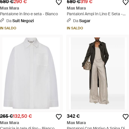
580 €
290 €
580 €
319 €
Max Mara
Max Mara
Pantalone in lino e seta - Bianco
Pantaloni Ampi In Lino E Seta -
Neutro
Da
Suit Negozi
Da
Sugar
IN SALDO
IN SALDO
265 €
132,50 €
342 €
Max Mara
Max Mara
Camicia in tela di lino - Bianco
Pantaloni Con Motivo A Spina Di