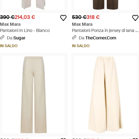
390 €
214,03 €
530 €
318 €
Max Mara
Max Mara
Pantaloni In Lino - Bianco
Pantaloni Ponza in jersey di lana e
cotone - Marrone
Da
Sugar
Da
TheCorner.com
IN SALDO
IN SALDO