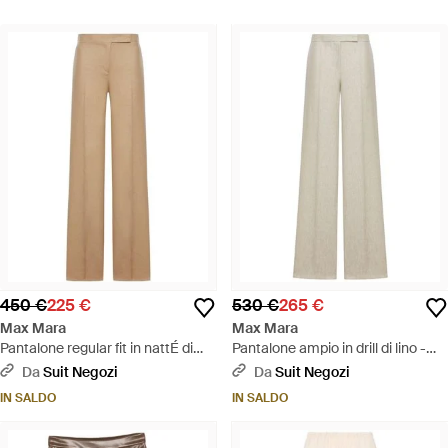
450 €
225 €
530 €
265 €
Max Mara
Max Mara
Pantalone regular fit in nattÉ di
Pantalone ampio in drill di lino -
lino - Neutro
Bianco
Da
Suit Negozi
Da
Suit Negozi
IN SALDO
IN SALDO