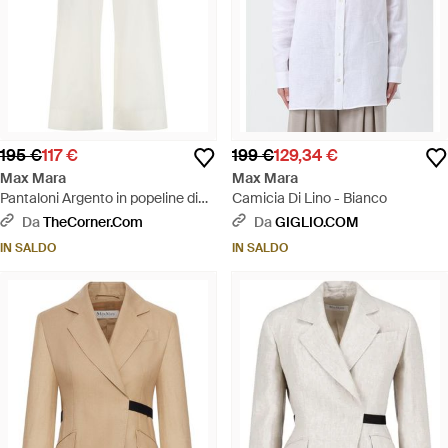
195 €
117 €
199 €
129,34 €
Max Mara
Max Mara
Pantaloni Argento in popeline di
Camicia Di Lino - Bianco
cotone - Bianco
Da
TheCorner.com
Da
GIGLIO.COM
IN SALDO
IN SALDO