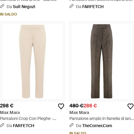
Pesce - Bianco
Da
Suit Negozi
Da
FARFETCH
IN SALDO
298 €
480 €
288 €
Max Mara
Max Mara
Pantaloni Crop Con Pieghe -
Pantalone ampio in flanella di lana
Neutro
- Grigio
Da
FARFETCH
Da
TheCorner.com
IN SALDO