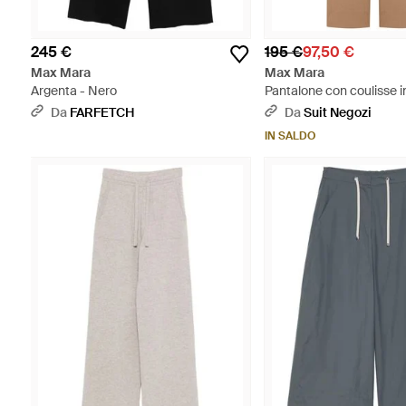
245 €
195 €
97,50 €
Max Mara
Max Mara
Argenta - Nero
Pantalone con coulisse i
Neutro
Da
FARFETCH
Da
Suit Negozi
IN SALDO