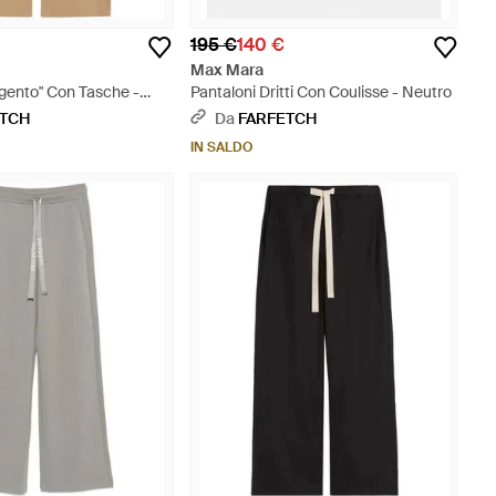
195 €
140 €
Max Mara
gento" Con Tasche -
Pantaloni Dritti Con Coulisse - Neutro
ETCH
Da
FARFETCH
IN SALDO