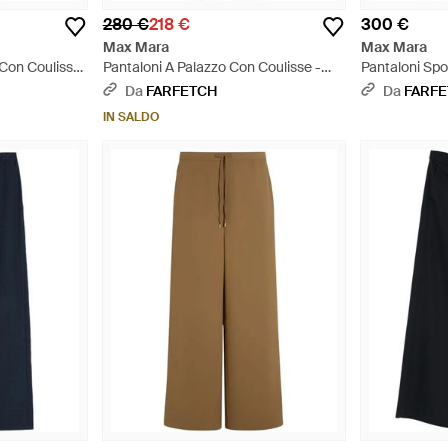
280 €
218 €
300 €
Max Mara
Max Mara
a Con Coulisse
Pantaloni A Palazzo Con Coulisse -
Pantaloni Spo
Rosso
Grigio
Da
FARFETCH
Da
FARF
IN SALDO