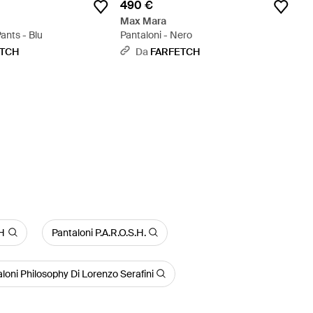
490 €
Max Mara
ants - Blu
Pantaloni - Nero
ETCH
Da
FARFETCH
H
Pantaloni P.A.R.O.S.H.
loni Philosophy Di Lorenzo Serafini