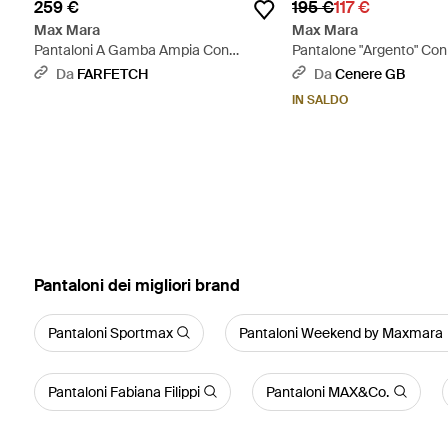
259 €
195 €
117 €
Max Mara
Max Mara
Pantaloni A Gamba Ampia Con
Pantalone "Argento" Con
Coulisse - Neutro
Blu
Da
FARFETCH
Da
Cenere GB
IN SALDO
‪Pantaloni‬ dei migliori brand
Pantaloni Sportmax
Pantaloni Weekend by Maxmara
Pantaloni Fabiana Filippi
Pantaloni MAX&Co.