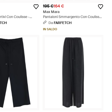
195 €
164 €
Max Mara
rtivi Con Coulisse -
Pantaloni Smmargento Con Coulisse -
Nero
ETCH
Da
FARFETCH
IN SALDO