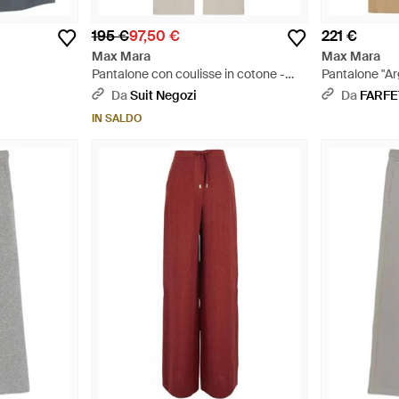
195 €
97,50 €
221 €
Max Mara
Max Mara
Pantalone con coulisse in cotone -
Pantalone "Ar
Bianco
Neutro
Da
Suit Negozi
Da
FARF
IN SALDO