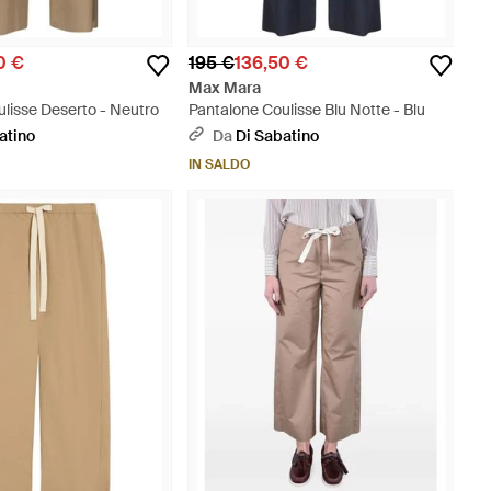
0 €
195 €
136,50 €
Max Mara
lisse Deserto - Neutro
Pantalone Coulisse Blu Notte - Blu
atino
Da
Di Sabatino
IN SALDO