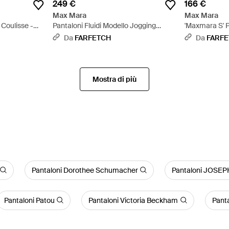
249 €
166 €
Max Mara
Max Mara
 Coulisse -
Pantaloni Fluidi Modello Jogging
'Maxmara S' P
Mstcorone - Neutro
Da
FARFETCH
Da
FARF
Mostra di più
Pantaloni Dorothee Schumacher
Pantaloni JOSEP
Pantaloni Patou
Pantaloni Victoria Beckham
Panta