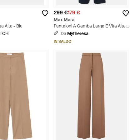
299 €
179 €
Max Mara
ta Alta - Blu
Pantaloni A Gamba Larga E Vita Alta -
Blu
ETCH
Da
Mytheresa
IN SALDO