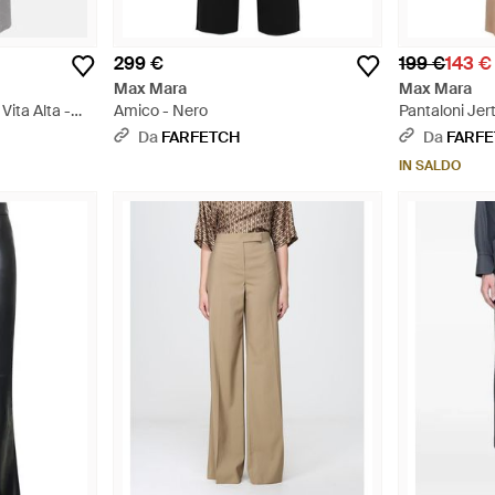
299 €
199 €
143 €
Max Mara
Max Mara
Vita Alta -
Amico - Nero
Pantaloni Jert
Neutro
Da
FARFETCH
Da
FARF
IN SALDO