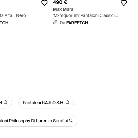
€
490 €
Max Mara
ta Alta - Nero
'Mxmquorum' Pantaloni Classici
Iconici - Marrone
ETCH
Da
FARFETCH
H
Pantaloni P.A.R.O.S.H.
loni Philosophy Di Lorenzo Serafini