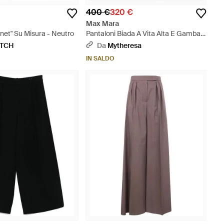
400 €
320 €
Max Mara
rnet" Su Misura - Neutro
Pantaloni Biada A Vita Alta E Gamba
Larga - Marrone
ETCH
Da
Mytheresa
IN SALDO