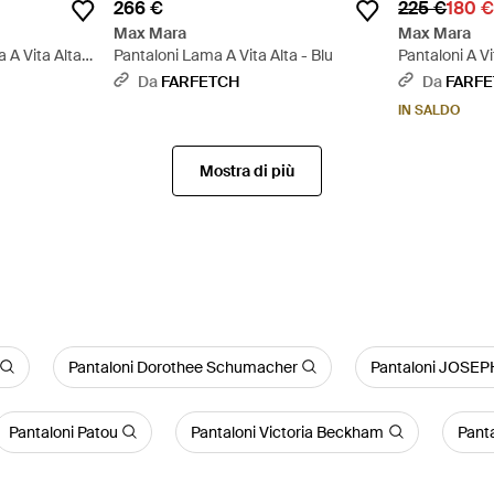
266 €
225 €
180 
Max Mara
Max Mara
A Vita Alta -
Pantaloni Lama A Vita Alta - Blu
Pantaloni A Vi
Da
FARFETCH
Da
FARF
IN SALDO
Mostra di più
Pantaloni Dorothee Schumacher
Pantaloni JOSEP
Pantaloni Patou
Pantaloni Victoria Beckham
Panta