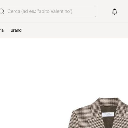
ria
Brand