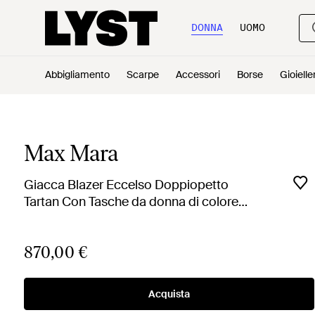
DONNA
UOMO
Abbigliamento
Scarpe
Accessori
Borse
Gioielle
Max Mara
Giacca Blazer Eccelso Doppiopetto
Tartan Con Tasche da donna di colore
grigio
870,00 €
Acquista