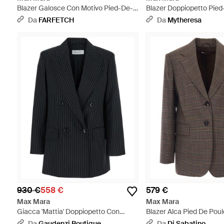
Blazer Galosce Con Motivo Pied-De-
Blazer Doppiopetto Pied
Poule - Marrone
Marrone
Da
FARFETCH
Da
Mytheresa
930 €
558 €
579 €
Max Mara
Max Mara
Giacca 'Mattia' Doppiopetto Con
Blazer Alca Pied De Pou
Revers A Lancia E Motivo A Ri - Nero
Da
Gaudenzi Boutique
Da
Di Sabatino