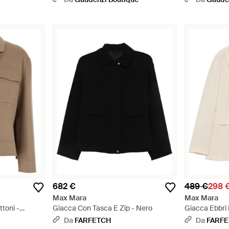
682 €
489 €
298 
Max Mara
Max Mara
toni -
Giacca Con Tasca E Zip - Nero
Giacca Ebbri
A Lancia - Bi
Da
FARFETCH
Da
FARF