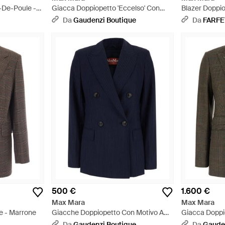
-De-Poule -
Giacca Doppiopetto 'Eccelso' Con
Blazer Doppi
Revers A Lancia E Motivo Pie - Nero
Principe Di Ga
Da
Gaudenzi Boutique
Da
FARF
500 €
1.600 €
Max Mara
Max Mara
le - Marrone
Giacche Doppiopetto Con Motivo A
Giacca Doppi
Righe All-Over - Blu
Revers A Lanc
Da
Gaudenzi Boutique
Da
Gaude