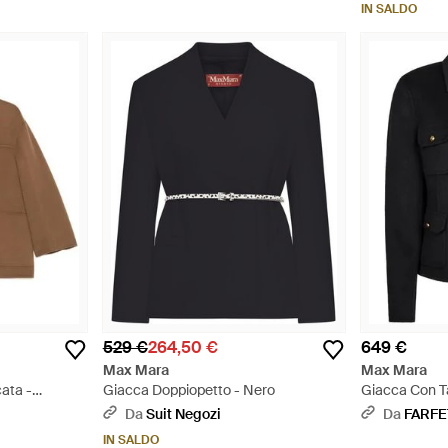
IN SALDO
529 €
264,50 €
649 €
Max Mara
Max Mara
ata -
Giacca Doppiopetto - Nero
Giacca Con T
Da
Suit Negozi
Da
FARF
IN SALDO