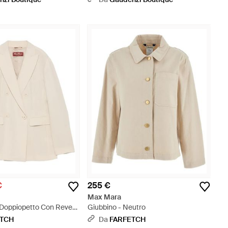
Marrone
€
255 €
Max Mara
 Doppiopetto Con Revers
Giubbino - Neutro
anco
ETCH
Da
FARFETCH