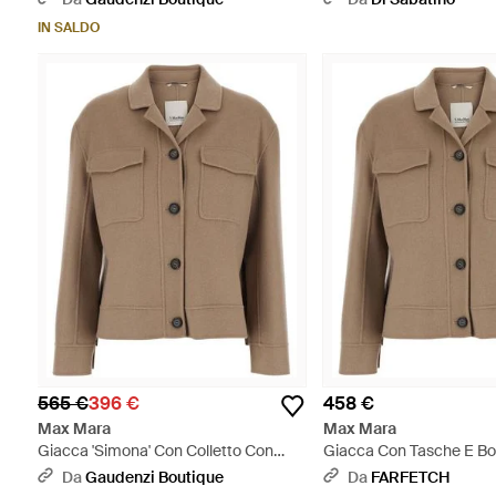
IN SALDO
565 €
396 €
458 €
Max Mara
Max Mara
Giacca 'Simona' Con Colletto Con
Giacca Con Tasche E Bot
Revers E Due Tasche Applic -
Marrone
Da
Gaudenzi Boutique
Da
FARFETCH
Marrone