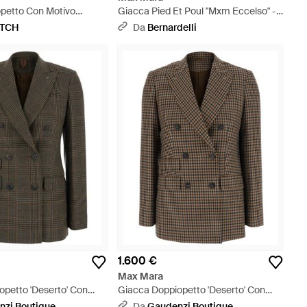
opetto Con Motivo
Giacca Pied Et Poul "Mxm Eccelso" -
lles - Grigio
Nero
ETCH
Da
Bernardelli
1.600 €
Max Mara
opetto 'Deserto' Con
Giacca Doppiopetto 'Deserto' Con
ia E Motivo A R - Nero
Revers A Lancia E Motivo A R -
nzi Boutique
Da
Gaudenzi Boutique