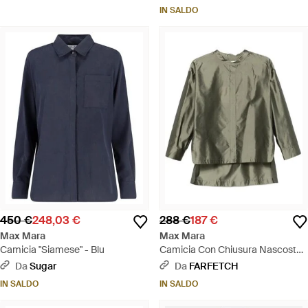
Letteri - Bianco
IN SALDO
450 €
248,03 €
288 €
187 €
Max Mara
Max Mara
Camicia "Siamese" - Blu
Camicia Con Chiusura Nascosta -
Verde
Da
Sugar
Da
FARFETCH
IN SALDO
IN SALDO