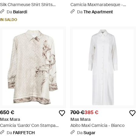
Silk Charmeuse Shirt Shirts
Camicia Maxmarabesque -
Rosso-Donna - Viola
Bianco
Da
Balardi
Da
The Apartment
IN SALDO
650 €
700 €
385 €
Max Mara
Max Mara
Camicia 'Gardo' Con Stampa
Abito Maxi Camicia - Bianco
Geometrica All-Over E Logo
Da
FARFETCH
Da
Sugar