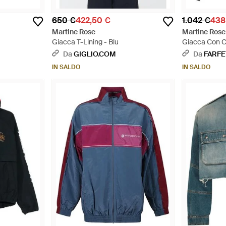
650 €
422,50 €
1.042 €
438
Martine Rose
Martine Rose
Giacca T-Lining - Blu
Giacca Con C
Da
GIGLIO.COM
Da
FARF
IN SALDO
IN SALDO