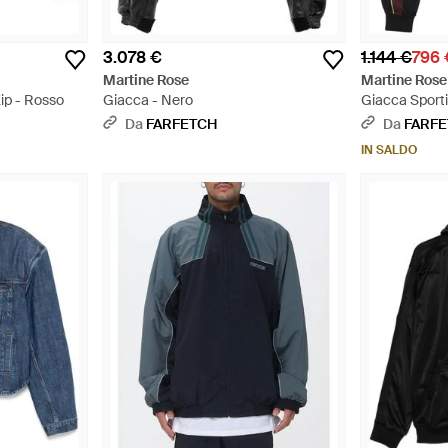
3.078 €
1.144 €
796 
Martine Rose
Martine Rose
ip - Rosso
Giacca - Nero
Giacca Sport
Nero
Da
FARFETCH
Da
FARF
IN SALDO