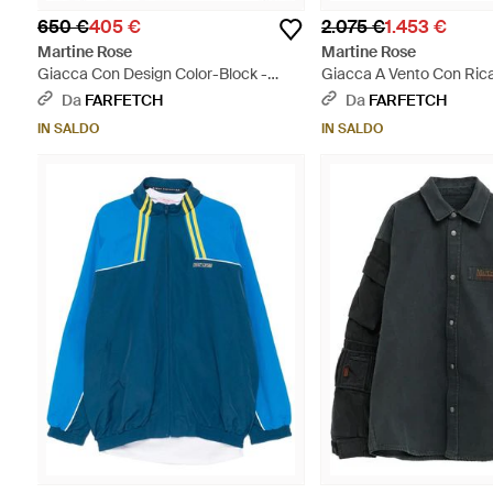
650 €
405 €
2.075 €
1.453 €
Martine Rose
Martine Rose
Giacca Con Design Color-Block -
Giacca A Vento Con Ric
Nero
Da
FARFETCH
Da
FARFETCH
IN SALDO
IN SALDO