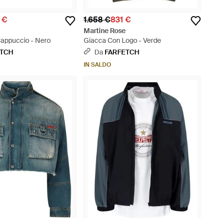
 €
1.658 €
831 €
Martine Rose
appuccio - Nero
Giacca Con Logo - Verde
ETCH
Da
FARFETCH
IN SALDO