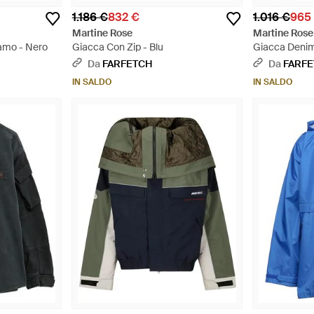
1.186 €
832 €
1.016 €
965
Martine Rose
Martine Rose
amo - Nero
Giacca Con Zip - Blu
Giacca Denim
Logo - Blu
Da
FARFETCH
Da
FARF
IN SALDO
IN SALDO