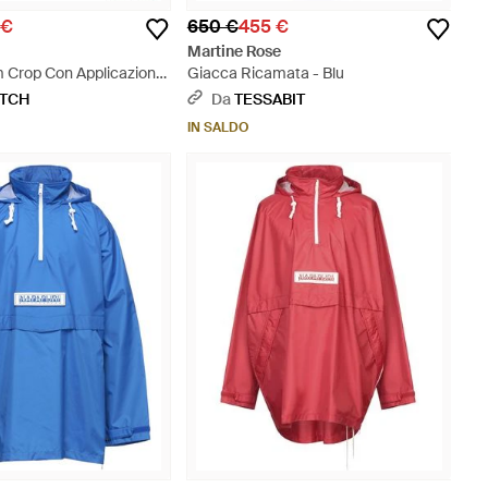
 €
650 €
455 €
Martine Rose
 Crop Con Applicazione
Giacca Ricamata - Blu
ETCH
Da
TESSABIT
IN SALDO