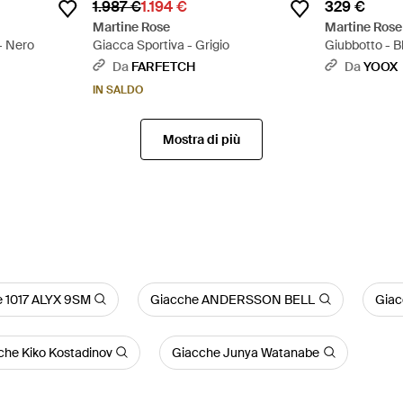
1.987 €
1.194 €
329 €
Martine Rose
Martine Rose
- Nero
Giacca Sportiva - Grigio
Giubbotto - B
Da
FARFETCH
Da
YOOX
IN SALDO
Mostra di più
 1017 ALYX 9SM
Giacche ANDERSSON BELL
Giac
che Kiko Kostadinov
Giacche Junya Watanabe