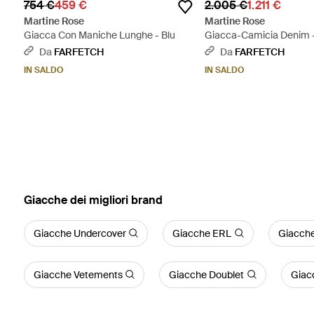
754 €
459 €
2.005 €
1.211 €
Martine Rose
Martine Rose
Giacca Con Maniche Lunghe - Blu
Giacca-Camicia Denim 
Da
FARFETCH
Da
FARFETCH
IN SALDO
IN SALDO
‪Giacche‬ dei migliori brand
Giacche Undercover
Giacche ERL
Giacche
Giacche Vetements
Giacche Doublet
Giac