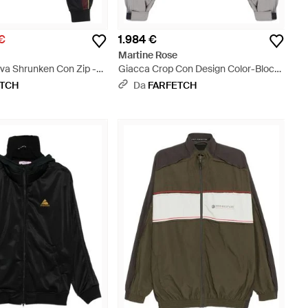
€
1.984 €
Martine Rose
iva Shrunken Con Zip -
Giacca Crop Con Design Color-Block
- Grigio
ETCH
Da
FARFETCH