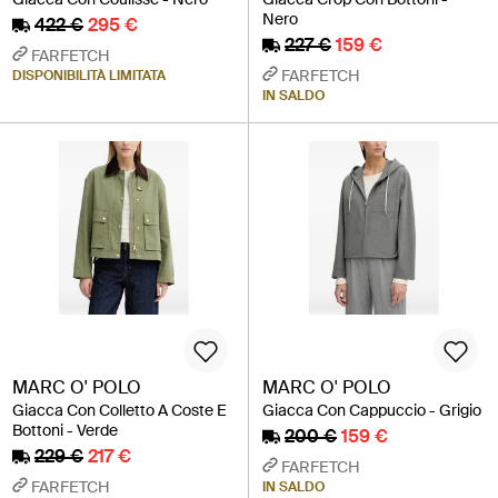
Nero
422 €
295 €
227 €
159 €
FARFETCH
FARFETCH
DISPONIBILITÀ LIMITATA
IN SALDO
MARC O' POLO
MARC O' POLO
Giacca Con Colletto A Coste E
Giacca Con Cappuccio - Grigio
Bottoni - Verde
200 €
159 €
229 €
217 €
FARFETCH
FARFETCH
IN SALDO