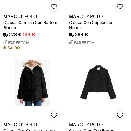
MARC O' POLO
MARC O' POLO
Giacca-Camicia Con Bottoni -
Giacca Con Cappuccio -
Bianco
Neutro
278 €
194 €
264 €
FARFETCH
FARFETCH
IN SALDO
MARC O' POLO
MARC O' POLO
Giacca Con Coulisse - Nero
Giacca Crop Con Bottoni -