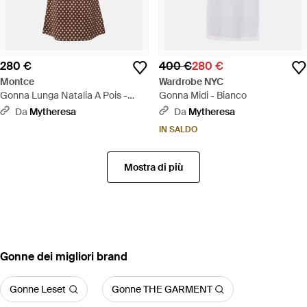
280 €
400 €
280 €
Montce
Wardrobe NYC
Gonna Lunga Natalia A Pois -
Gonna Midi - Bianco
Marrone
Da
Mytheresa
Da
Mytheresa
IN SALDO
Mostra di più
‪Gonne‬ dei migliori brand
Gonne Leset
Gonne THE GARMENT