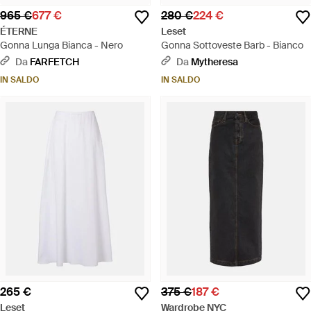
965 €
677 €
280 €
224 €
ÉTERNE
Leset
Gonna Lunga Bianca - Nero
Gonna Sottoveste Barb - Bianco
Da
FARFETCH
Da
Mytheresa
IN SALDO
IN SALDO
265 €
375 €
187 €
Leset
Wardrobe NYC