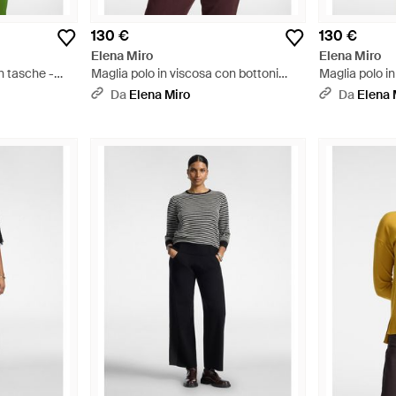
130 €
130 €
Elena Miro
Elena Miro
n tasche -
Maglia polo in viscosa con bottoni
Maglia polo i
gioiello - Blu
gioiello - Neu
Da
Elena Miro
Da
Elena 