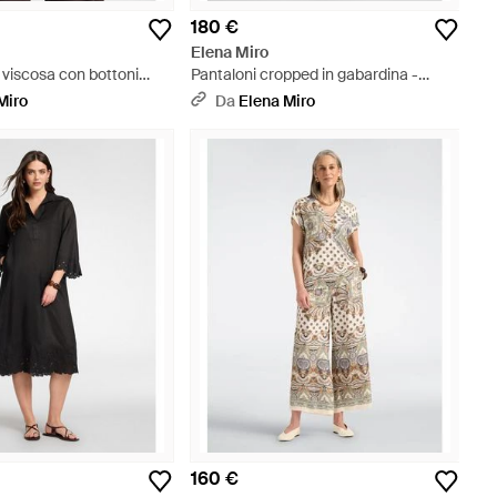
180 €
Elena Miro
n viscosa con bottoni
Pantaloni cropped in gabardina -
o
Bianco
Miro
Da
Elena Miro
160 €