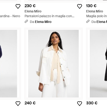
230 €
130 €
Elena Miro
Elena Miro
ardina - Nero
Pantaloni palazzo in maglia con
Maglia polo i
coulisse - Grigio
gioiello - Giall
Da
Elena Miro
Da
Elena 
240 €
330 €