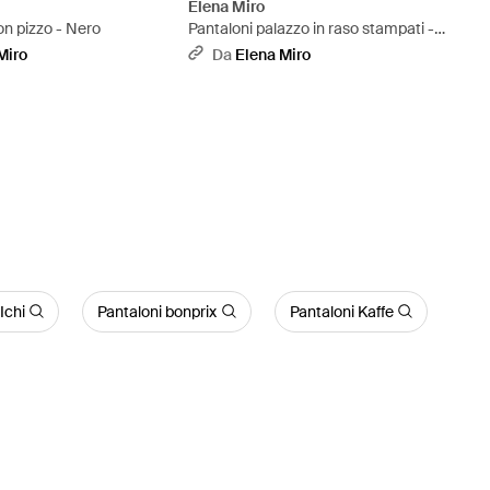
Elena Miro
con pizzo - Nero
Pantaloni palazzo in raso stampati -
Neutro
Miro
Da
Elena Miro
Ichi
Pantaloni bonprix
Pantaloni Kaffe