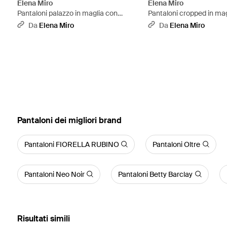
Elena Miro
Elena Miro
Pantaloni palazzo in maglia con
Pantaloni cropped in mag
coulisse - Viola
a righe - Blu
Da
Elena Miro
Da
Elena Miro
‪Pantaloni‬ dei migliori brand
Pantaloni FIORELLA RUBINO
Pantaloni Oltre
Pantaloni Neo Noir
Pantaloni Betty Barclay
Risultati simili