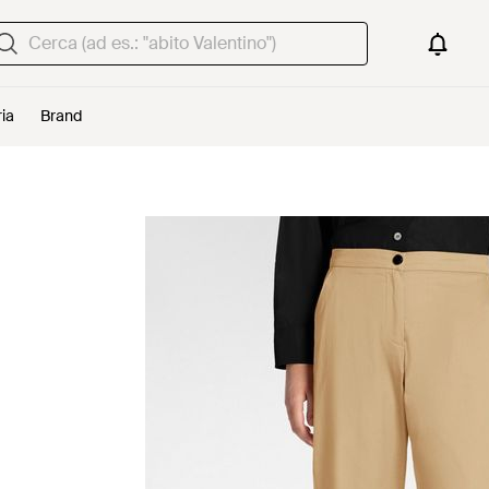
ria
Brand