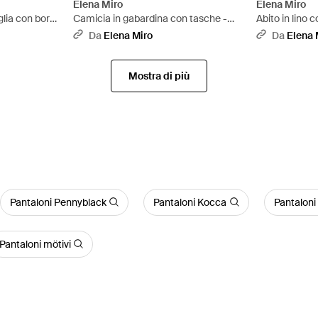
Elena Miro
Elena Miro
lia con bordi
Camicia in gabardina con tasche -
Abito in lino 
Bianco
Da
Elena Miro
Da
Elena 
Mostra di più
Pantaloni Pennyblack
Pantaloni Kocca
Pantaloni 
Pantaloni mötivi