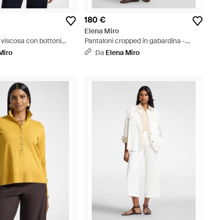
180 €
Elena Miro
n viscosa con bottoni
Pantaloni cropped in gabardina -
tro
Verde
Miro
Da
Elena Miro