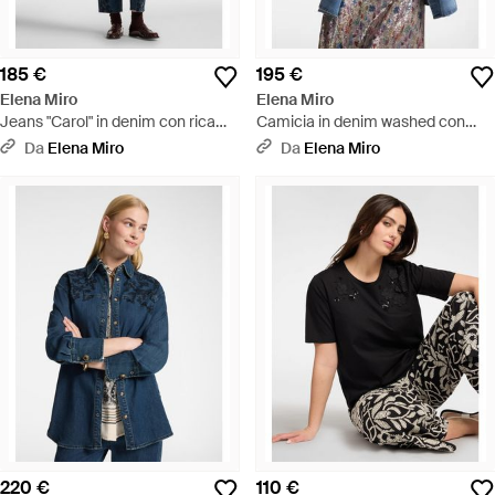
185 €
195 €
Elena Miro
Elena Miro
Jeans "Carol" in denim con ricami
Camicia in denim washed con
floreali - Blu
foulard - Blu
Da
Elena Miro
Da
Elena Miro
220 €
110 €