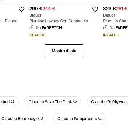
290 €
244 €
323 €
261 €
Blauer
Blauer
 - Bianco
Piumino Lowney Con Cappuccio -
Piumino Char
Nero
Cappuccio - 
Da
FARFETCH
Da
FARF
IN SALDO
IN SALDO
Mostra di più
e Add
Giacche Save The Duck
Giacche Refrigiwear
Giacche Bomboogie
Giacche Parajumpers