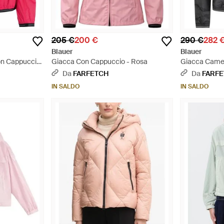
205 €
200 €
290 €
282 
Blauer
Blauer
on Cappuccio
Giacca Con Cappuccio - Rosa
Giacca Camel
Nero
Da
FARFETCH
Da
FARF
IN SALDO
IN SALDO