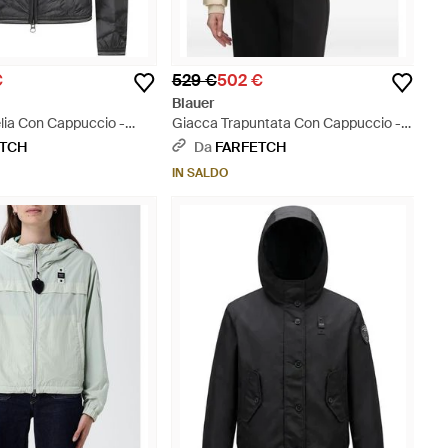
€
529 €
502 €
Blauer
ia Con Cappuccio -
Giacca Trapuntata Con Cappuccio -
Neutro
ETCH
Da
FARFETCH
IN SALDO