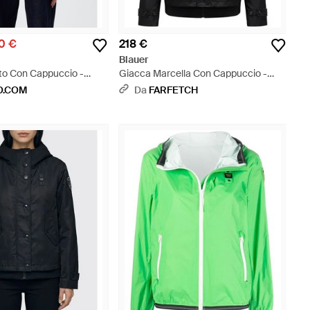
0 €
218 €
Blauer
to Con Cappuccio -
Giacca Marcella Con Cappuccio -
Nero
O.COM
Da
FARFETCH