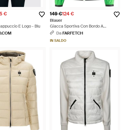
5 €
149 €
124 €
Blauer
appuccio E Logo - Blu
Giacca Sportiva Con Bordo A
Contrasto - Verde
O.COM
Da
FARFETCH
IN SALDO