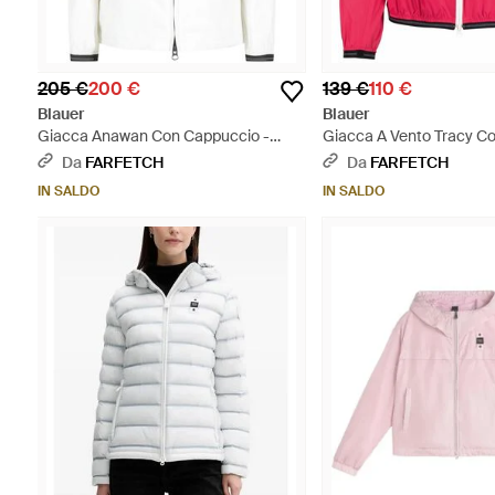
205 €
200 €
139 €
110 €
Blauer
Blauer
Giacca Anawan Con Cappuccio -
Giacca A Vento Tracy C
Bianco
- Rosa
Da
FARFETCH
Da
FARFETCH
IN SALDO
IN SALDO