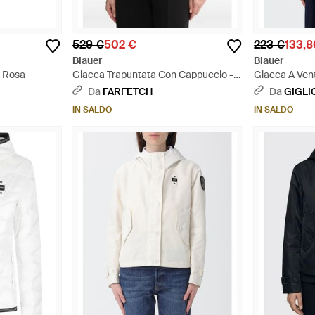
529 €
502 €
223 €
133,8
Blauer
Blauer
- Rosa
Giacca Trapuntata Con Cappuccio -
Giacca A Ven
Rosa
Grigio
Da
FARFETCH
Da
GIGLI
IN SALDO
IN SALDO