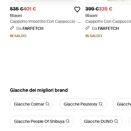
535 €
401 €
399 €
335 €
Blauer
Blauer
Cappotto Imbottito Con Cappuccio -
Cappotto Con Cappuccio
Nero
Da
FARFETCH
Da
FARFETCH
IN SALDO
IN SALDO
‪Giacche‬ dei migliori brand
Giacche Colmar
Giacche Peuterey
Giacch
Giacche People Of Shibuya
Giacche DUNO