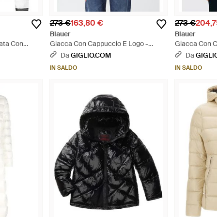
273 €
163,80 €
273 €
204,7
Blauer
Blauer
ata Con
Giacca Con Cappuccio E Logo -
Giacca Con C
Bianco
Da
GIGLIO.COM
Da
GIGLI
IN SALDO
IN SALDO