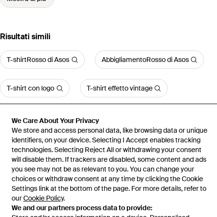
Risultati simili
T-shirtRosso di Asos
AbbigliamentoRosso di Asos
T-shirt con logo
T-shirt effetto vintage
T-shirt College di Nike
We Care About Your Privacy
We store and access personal data, like browsing data or unique
identifiers, on your device. Selecting I Accept enables tracking
technologies. Selecting Reject All or withdrawing your consent
will disable them. If trackers are disabled, some content and ads
you see may not be as relevant to you. You can change your
Home
T-shirt da uomo
T-shirt ASOS
Polo Da Rugby A Maniche
choices or withdraw consent at any time by clicking the Cookie
Lunghe Comoda
Settings link at the bottom of the page. For more details, refer to
our
Cookie Policy
.
We and our partners process data to provide: