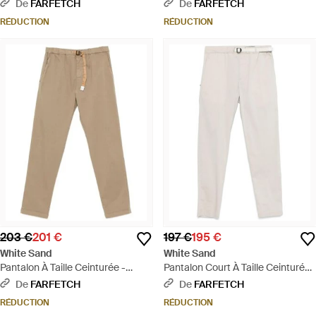
- Gris
De
FARFETCH
De
FARFETCH
RÉDUCTION
RÉDUCTION
203 €
201 €
197 €
195 €
White Sand
White Sand
Pantalon À Taille Ceinturée -
Pantalon Court À Taille Ceinturée
Neutre
- Blanc
De
FARFETCH
De
FARFETCH
RÉDUCTION
RÉDUCTION