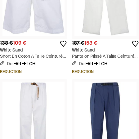
138 €
109 €
187 €
153 €
White Sand
White Sand
Short En Coton À Taille Ceinturée
Pantalon Plissé À Taille Ceinturée
- Blanc
- Blanc
De
FARFETCH
De
FARFETCH
RÉDUCTION
RÉDUCTION