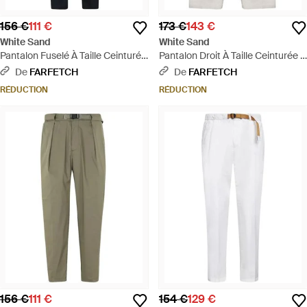
156 €
111 €
173 €
143 €
White Sand
White Sand
Pantalon Fuselé À Taille Ceinturée
Pantalon Droit À Taille Ceinturée -
- Bleu
Blanc
De
FARFETCH
De
FARFETCH
RÉDUCTION
RÉDUCTION
156 €
111 €
154 €
129 €