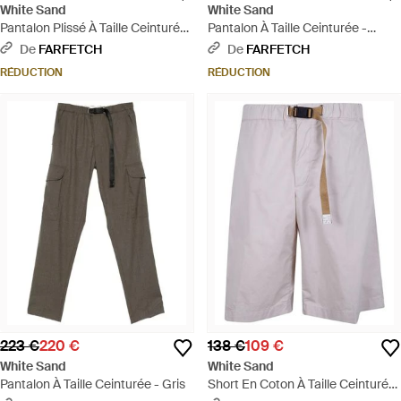
White Sand
White Sand
Pantalon Plissé À Taille Ceinturée
Pantalon À Taille Ceinturée -
- Vert
Blanc
De
FARFETCH
De
FARFETCH
RÉDUCTION
RÉDUCTION
223 €
220 €
138 €
109 €
White Sand
White Sand
Pantalon À Taille Ceinturée - Gris
Short En Coton À Taille Ceinturée