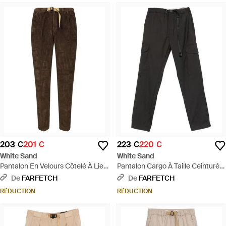
203 €
201 €
223 €
220 €
White Sand
White Sand
Pantalon En Velours Côtelé À Lien
Pantalon Cargo À Taille Ceinturée
De Resserrage - Marron
- Noir
De
FARFETCH
De
FARFETCH
RÉDUCTION
RÉDUCTION