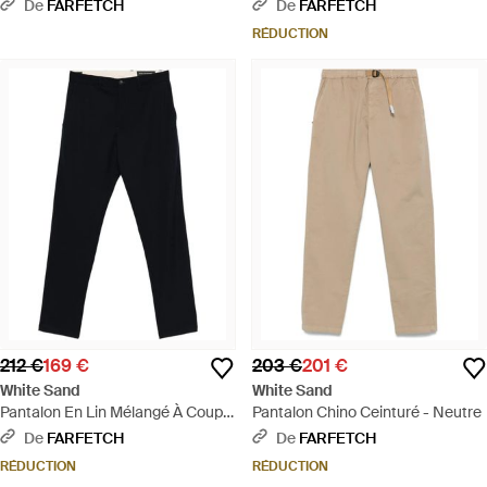
- Neutre
Coupe Courte - Violet
De
FARFETCH
De
FARFETCH
RÉDUCTION
212 €
169 €
203 €
201 €
White Sand
White Sand
Pantalon En Lin Mélangé À Coupe
Pantalon Chino Ceinturé - Neutre
Droite - Noir
De
FARFETCH
De
FARFETCH
RÉDUCTION
RÉDUCTION