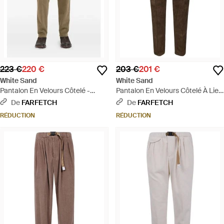
223 €
220 €
203 €
201 €
White Sand
White Sand
Pantalon En Velours Côtelé -
Pantalon En Velours Côtelé À Lien
Neutre
De Resserrage - Marron
De
FARFETCH
De
FARFETCH
RÉDUCTION
RÉDUCTION