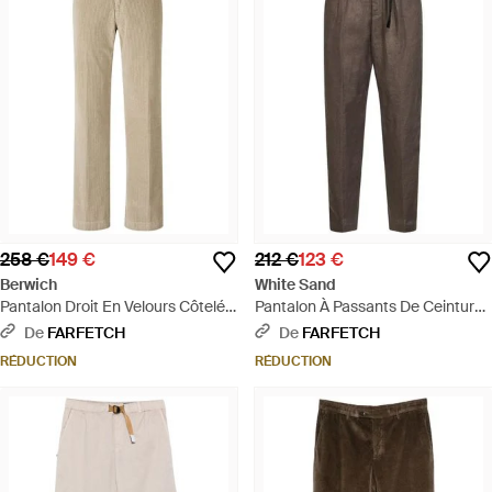
258 €
149 €
212 €
123 €
Berwich
White Sand
Pantalon Droit En Velours Côtelé -
Pantalon À Passants De Ceinture
Neutre
- Gris
De
FARFETCH
De
FARFETCH
RÉDUCTION
RÉDUCTION