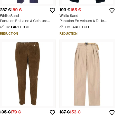
287 €
189 €
193 €
165 €
White Sand
White Sand
Pantalon En Laine À Ceinture
Pantalon En Velours À Taille
Ajustable - Bleu
Ceinturée - Bleu
De
FARFETCH
De
FARFETCH
RÉDUCTION
RÉDUCTION
195 €
179 €
187 €
153 €