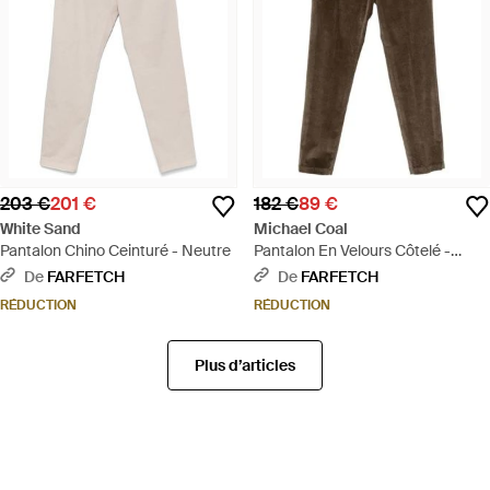
203 €
201 €
182 €
89 €
White Sand
Michael Coal
Pantalon Chino Ceinturé - Neutre
Pantalon En Velours Côtelé -
Marron
De
FARFETCH
De
FARFETCH
RÉDUCTION
RÉDUCTION
Plus d’articles