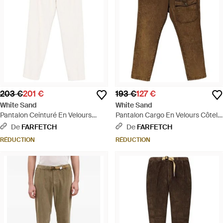
203 €
201 €
193 €
127 €
White Sand
White Sand
Pantalon Ceinturé En Velours
Pantalon Cargo En Velours Côtelé
Côtelé - Blanc
Ceinturé - Marron
De
FARFETCH
De
FARFETCH
RÉDUCTION
RÉDUCTION