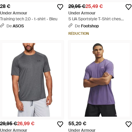
28 €
29,95 €
25,49 €
Under Armour
Under Armour
Training tech 2.0 - t-shirt - Bleu
S UA Sportstyle T-Shirt ches
Courtes - Noir
De
ASOS
De
Footshop
RÉDUCTION
29,95 €
26,99 €
55,20 €
Under Armour
Under Armour