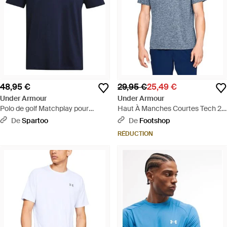
48,95 €
29,95 €
25,49 €
Under Armour
Under Armour
Polo de golf Matchplay pour
Haut À Manches Courtes Tech 2.0
homme - Bleu
Pour Homme Academy Graphite
De
Spartoo
De
Footshop
- Bleu
RÉDUCTION