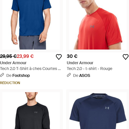
29,95 €
23,99 €
30 €
Under Armour
Under Armour
Tech 2.0 T-Shirt à ches Courtes -
Tech 2.0 - t-shirt - Rouge
Bleu
De
Footshop
De
ASOS
RÉDUCTION