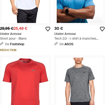
29,95 €
25,49 €
30 €
Under Armour
Under Armour
Short pour - Blanc
Tech 2.0 - t-shirt à manches
courtes - éthéré - Bleu
De
Footshop
De
ASOS
RÉDUCTION