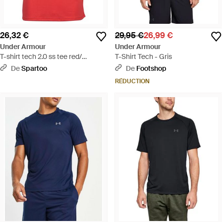
26,32 €
29,95 €
26,99 €
Under Armour
Under Armour
T-shirt tech 2.0 ss tee red/
T-Shirt Tech - Gris
graphite xxl - Rouge
De
Spartoo
De
Footshop
RÉDUCTION