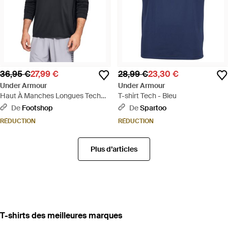
36,95 €
27,99 €
28,99 €
23,30 €
Under Armour
Under Armour
Haut À Manches Longues Tech
T-shirt Tech - Bleu
Pour Homme Graphite - Noir
De
Footshop
De
Spartoo
RÉDUCTION
RÉDUCTION
Plus d’articles
‪T-shirts‬ des meilleures marques