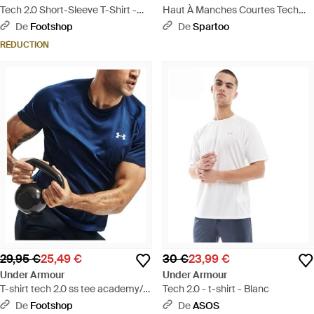
Tech 2.0 Short-Sleeve T-Shirt -
Haut À Manches Courtes Tech
Gris
Taping Pour Homme Mauve Luxe
De
Footshop
De
Spartoo
Mauve Luxe Rose Dawn - Violet
RÉDUCTION
29,95 €
25,49 €
30 €
23,99 €
Under Armour
Under Armour
T-shirt tech 2.0 ss tee academy/
Tech 2.0 - t-shirt - Blanc
graphite xxl - Bleu
De
Footshop
De
ASOS