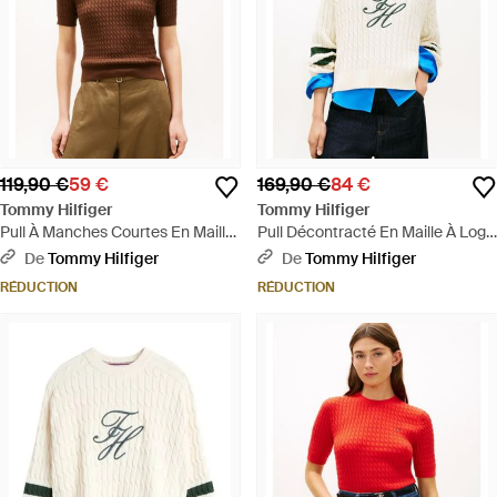
119,90 €
59 €
169,90 €
84 €
Tommy Hilfiger
Tommy Hilfiger
Pull À Manches Courtes En Maille
Pull Décontracté En Maille À Logo
Torsadée - Marron
Brodé - Blanc
De
Tommy Hilfiger
De
Tommy Hilfiger
RÉDUCTION
RÉDUCTION