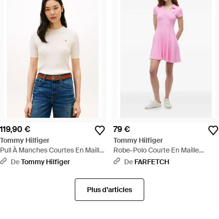
119,90 €
79 €
Tommy Hilfiger
Tommy Hilfiger
Pull À Manches Courtes En Maille
Robe-Polo Courte En Maille
Torsadée - Blanc
Côtelée À Coupe Évasée - Rose
De
Tommy Hilfiger
De
FARFETCH
Plus d’articles