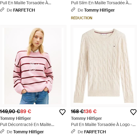
Pull En Maille Torsadée À
Pull Slim En Maille Torsadée À
Manches Courtes - Blanc
Logo Brodé - Blanc
De
FARFETCH
De
Tommy Hilfiger
RÉDUCTION
149,90 €
89 €
168 €
136 €
Tommy Hilfiger
Tommy Hilfiger
Pull Décontracté En Maille
Pull En Maille Torsadée À Logo -
Premium À Logo - Rose
Neutre
De
Tommy Hilfiger
De
FARFETCH