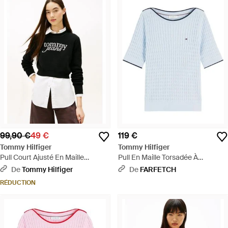
99,90 €
49 €
119 €
Tommy Hilfiger
Tommy Hilfiger
Pull Court Ajusté En Maille
Pull En Maille Torsadée À
Chenille À Logo - Noir
Manches Courtes - Bleu
De
Tommy Hilfiger
De
FARFETCH
RÉDUCTION