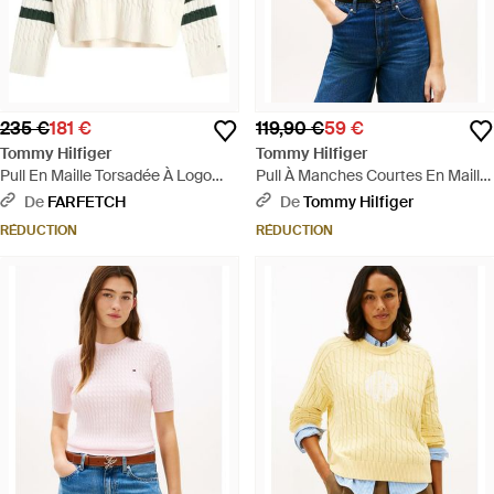
235 €
181 €
119,90 €
59 €
Tommy Hilfiger
Tommy Hilfiger
Pull En Maille Torsadée À Logo
Pull À Manches Courtes En Maille
Brodé - Blanc
Torsadée - Rouge
De
FARFETCH
De
Tommy Hilfiger
RÉDUCTION
RÉDUCTION