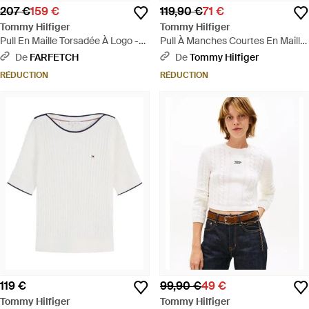
207 €
159 €
119,90 €
71 €
Tommy Hilfiger
Tommy Hilfiger
Pull En Maille Torsadée À Logo -
Pull À Manches Courtes En Maille
Bleu
Torsadée - Orange
De
FARFETCH
De
Tommy Hilfiger
RÉDUCTION
RÉDUCTION
119 €
99,90 €
49 €
Tommy Hilfiger
Tommy Hilfiger