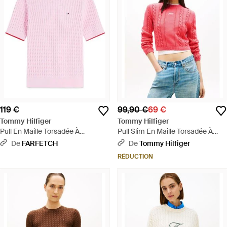
119 €
99,90 €
69 €
Tommy Hilfiger
Tommy Hilfiger
Pull En Maille Torsadée À
Pull Slim En Maille Torsadée À
Manches Courtes - Rose
Logo Brodé - Rouge
De
FARFETCH
De
Tommy Hilfiger
RÉDUCTION