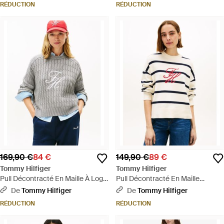
RÉDUCTION
RÉDUCTION
169,90 €
84 €
149,90 €
89 €
Tommy Hilfiger
Tommy Hilfiger
Pull Décontracté En Maille À Logo
Pull Décontracté En Maille
Brodé - Gris
Premium À Logo - Neutre
De
Tommy Hilfiger
De
Tommy Hilfiger
RÉDUCTION
RÉDUCTION