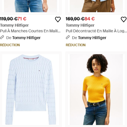
119,90 €
71 €
169,90 €
84 €
Tommy Hilfiger
Tommy Hilfiger
Pull À Manches Courtes En Maille
Pull Décontracté En Maille À Logo
Torsadée - Blanc
Brodé - Jaune
De
Tommy Hilfiger
De
Tommy Hilfiger
RÉDUCTION
RÉDUCTION