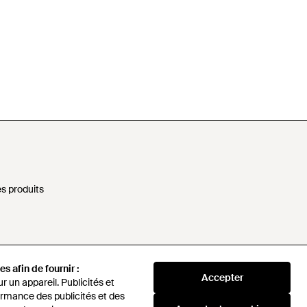
s produits
nformations personnelles
s afin de fournir :
Accepter
rne
 un appareil. Publicités et
rmance des publicités et des