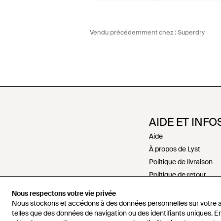
Vendu précédemment chez :
Superdry
AIDE ET INFO
Aide
À propos de Lyst
Politique de livraison
Politique de retour
Paiements
Nous respectons votre vie privée
Politique de rembour
Nous stockons et accédons à des données personnelles sur votre a
Recrutement
telles que des données de navigation ou des identifiants uniques. E