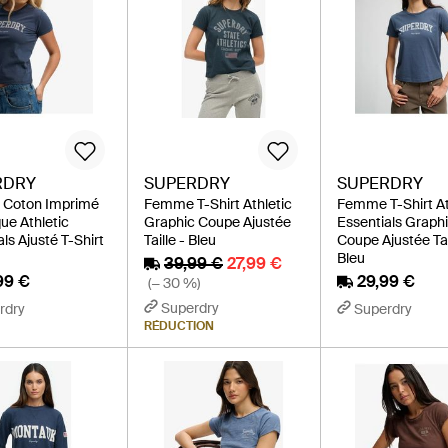
RDRY
SUPERDRY
SUPERDRY
Coton Imprimé
Femme T-Shirt Athletic
Femme T-Shirt At
ue Athletic
Graphic Coupe Ajustée
Essentials Graph
ls Ajusté T-Shirt
Taille - Bleu
Coupe Ajustée Tai
Bleu
39,99 €
27,99 €
99 €
29,99 €
(− 30 %)
Superdry
rdry
Superdry
RÉDUCTION