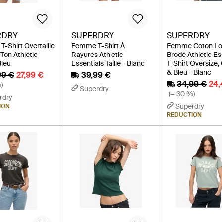
RDRY
SUPERDRY
SUPERDRY
-Shirt Overtaille
Femme T-Shirt À
Femme Coton L
 Ton Athletic
Rayures Athletic
Brodé Athletic Es
Bleu
Essentials Taille - Blanc
T-Shirt Oversize
& Bleu - Blanc
99 €
27,99 €
39,99 €
34,99 €
24,
)
Superdry
(− 30 %)
rdry
Superdry
ION
RÉDUCTION