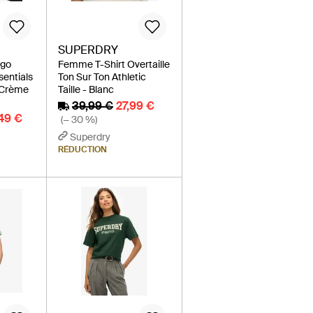
SUPERDRY
ogo
Femme T-Shirt Overtaille
sentials
Ton Sur Ton Athletic
, Crème
Taille - Blanc
39,99 €
27,99 €
49 €
(− 30 %)
Superdry
RÉDUCTION