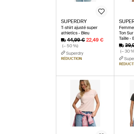
SUPERDRY
SUPE
T-shirt ajusté super
Femme T
athletics - Bleu
Ton Sur
Taille - 
44,99 €
22,49 €
39,
(− 50 %)
(− 30 %
Superdry
Supe
RÉDUCTION
RÉDUCT