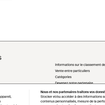
S
Informations sur le classement de
Vente entre particuliers
Catégories
Devenez notre partenaire
Ne pas vendre ou partager mes i
Nous et nos partenaires traitons vos donnée
sement
Déclaration sur l'esclavage mode
ppareil,
Stocker et/ou accéder à des informations sur
s172 déclaration
n
contenus personnalisés, mesure de la perfo