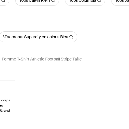
a
Tops Calvin Klein
Tops Columbia
Tops J
Vêtements Superdry en coloris Bleu
Femme T-Shirt Athletic Football Stripe Taille
u corps
es
e Grand