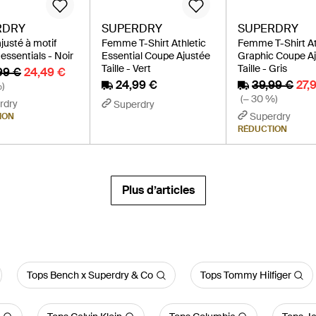
RDRY
SUPERDRY
SUPERDRY
ajusté à motif
Femme T-Shirt Athletic
Femme T-Shirt At
 essentials - Noir
Essential Coupe Ajustée
Graphic Coupe A
Taille - Vert
Taille - Gris
99 €
24,49 €
24,99 €
39,99 €
27,
)
(− 30 %)
rdry
Superdry
Superdry
ION
RÉDUCTION
Plus d’articles
Tops Bench x Superdry & Co
Tops Tommy Hilfiger