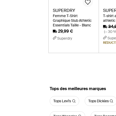
SUPERDRY
SUPE
Femme T-Shirt
T-shirt 
Graphique Slub Athletic
athletic
Essentials Taille - Blanc
34,
29,99 €
(− 30 %
Supe
Superdry
RÉDUCT
‪Tops‬ des meilleures marques
Tops Levi's
Tops Dickies