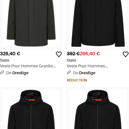
326,40 €
392 €
266,40 €
Suns
Suns
Veste Pour Hommes Granite
Veste Pour Hommes
Militaire En Fourrure - Noir
Montebianco Four Noir - Noir
De
Drestige
De
Drestige
RÉDUCTION