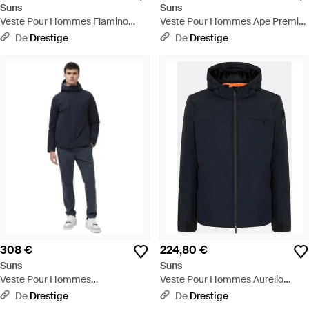
Suns
Suns
Veste Pour Hommes Flamino
Veste Pour Hommes Ape Premier
Micro Noir - Noir
Noir - Noir
De
Drestige
De
Drestige
308 €
224,80 €
Suns
Suns
Veste Pour Hommes
Veste Pour Hommes Aurelio
Montebianco Fourrure Militaire -
Velour Bleu Noir - Bleu
De
Drestige
De
Drestige
Bleu