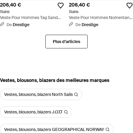
206,40 €
206,40 €
Suns
Suns
Veste Pour Hommes Tag Sand
Veste Pour Hommes Nomentano
Fonce - Blanc
Micro Bleu Fonce - Bleu
De
Drestige
De
Drestige
Plus d’articles
‪Vestes, blousons, blazers‬ des meilleures marques
Vestes, blousons, blazers North Sails
Vestes, blousons, blazers J.O.T.T
Vestes, blousons, blazers GEOGRAPHICAL NORWAY