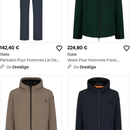
142,40 €
224,80 €
Suns
Suns
Pantalon Pour Hommes Lin De
Veste Pour Hommes Foret
Dentelle Bleu Fonce - Bleu
D'Aurelio Velour - Vert
De
Drestige
De
Drestige