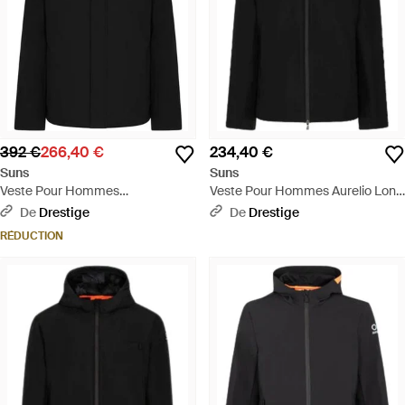
392 €
266,40 €
234,40 €
Suns
Suns
Veste Pour Hommes
Veste Pour Hommes Aurelio Long
Montebianco Four Noir - Noir
Velour Noir - Noir
De
Drestige
De
Drestige
RÉDUCTION