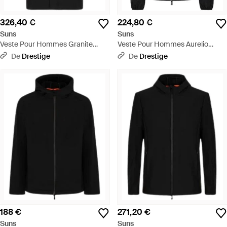
326,40 €
224,80 €
Suns
Suns
Veste Pour Hommes Granite
Veste Pour Hommes Aurelio
Noire De Fourrure - Noir
Velour Noir - Noir
De
Drestige
De
Drestige
188 €
271,20 €
Suns
Suns