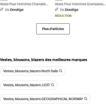
Veste Pour Hommes Chandail
Veste Pour Hommes Gransasso
Carlos Cote Bleu Fonce - Bleu
Fur Fossil - Marron
De
Drestige
De
Drestige
RÉDUCTION
Plus d’articles
‪Vestes, blousons, blazers‬ des meilleures marques
Vestes, blousons, blazers North Sails
Vestes, blousons, blazers J.O.T.T
Vestes, blousons, blazers GEOGRAPHICAL NORWAY