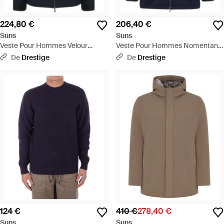
224,80 €
206,40 €
Suns
Suns
Veste Pour Hommes Velour
Veste Pour Hommes Nomentano
D'Automne Bleu Fonce - Bleu
Micro Bleu Fonce - Bleu
De
Drestige
De
Drestige
124 €
410 €
278,40 €
Suns
Suns