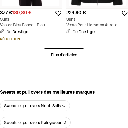
377 €
180,80 €
224,80 €
Suns
Suns
Vestes Bleu Fonce - Bleu
Veste Pour Hommes Aurelio
Velour Noir - Noir
De
Drestige
De
Drestige
RÉDUCTION
Plus d’articles
‪Sweats et pull overs‬ des meilleures marques
Sweats et pull overs North Sails
Sweats et pull overs Refrigiwear