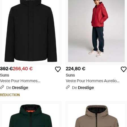
392 €
266,40 €
224,80 €
Suns
Suns
Veste Pour Hommes
Veste Pour Hommes Aurelio
Montebianco Four Noir - Noir
Velour Bordeaux - Rouge
De
Drestige
De
Drestige
RÉDUCTION