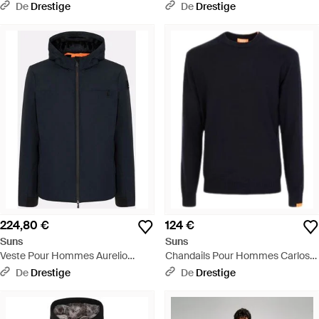
Fonce - Blanc
Bleu Fonce - Bleu
De
Drestige
De
Drestige
224,80 €
124 €
Suns
Suns
Veste Pour Hommes Aurelio
Chandails Pour Hommes Carlos
Velour Bleu Noir - Bleu
Wool Dark - Bleu
De
Drestige
De
Drestige