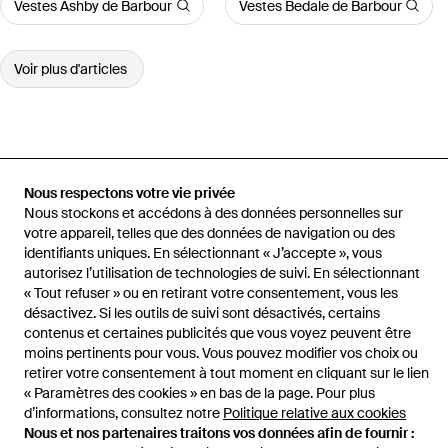
Vestes Ashby de Barbour
Vestes Bedale de Barbour
Voir plus d'articles
Accueil
Vestes, blousons, blazers homme
Veste Pour Hommes Ape
Nous respectons votre vie privée
Premier Noir
Nous stockons et accédons à des données personnelles sur
votre appareil, telles que des données de navigation ou des
identifiants uniques. En sélectionnant « J’accepte », vous
autorisez l’utilisation de technologies de suivi. En sélectionnant
« Tout refuser » ou en retirant votre consentement, vous les
Aide et infos
désactivez. Si les outils de suivi sont désactivés, certains
contenus et certaines publicités que vous voyez peuvent être
moins pertinents pour vous. Vous pouvez modifier vos choix ou
retirer votre consentement à tout moment en cliquant sur le lien
« Paramètres des cookies » en bas de la page. Pour plus
d’informations, consultez notre
Politique relative aux cookies
Nous et nos partenaires traitons vos données afin de fournir :