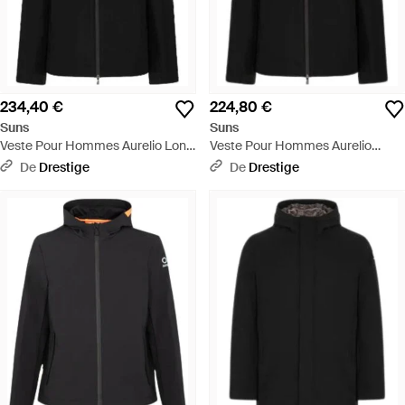
234,40 €
224,80 €
Suns
Suns
Veste Pour Hommes Aurelio Long
Veste Pour Hommes Aurelio
Velour Noir - Noir
Velour Noir - Noir
De
Drestige
De
Drestige