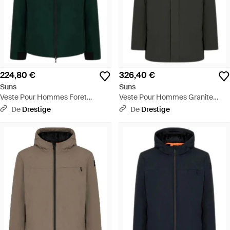
224,80 €
326,40 €
Suns
Suns
Veste Pour Hommes Foret
Veste Pour Hommes Granite
D'Aurelio Velour - Vert
Militaire En Fourrure - Noir
De
Drestige
De
Drestige