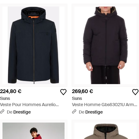
224,80 €
269,60 €
Suns
Suns
Veste Pour Hommes Aurelio
Veste Homme Gbs63021U Armee
Velour Bleu Noir - Bleu
Noir Veste Militaire Noir - Bleu
De
Drestige
De
Drestige