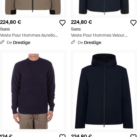
224,80 €
224,80 €
Suns
Suns
Veste Pour Hommes Aurelio
Veste Pour Hommes Velour
Velour Fossil - Marron
D'Automne Bleu Fonce - Bleu
De
Drestige
De
Drestige
124 €
224,80 €