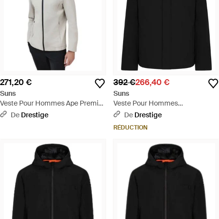
271,20 €
392 €
266,40 €
Suns
Suns
Veste Pour Hommes Ape Premier
Veste Pour Hommes
Sable - Blanc
Montebianco Four Noir - Noir
De
Drestige
De
Drestige
RÉDUCTION