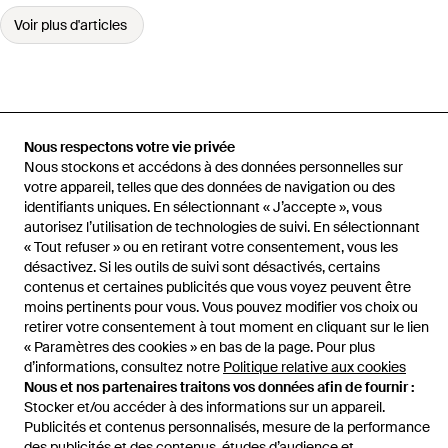
Voir plus d'articles
Accueil
Robes femme
Robes Silvia Tcherassi
ROBE SANA en
Nous respectons votre vie privée
Yellow
Nous stockons et accédons à des données personnelles sur
votre appareil, telles que des données de navigation ou des
identifiants uniques. En sélectionnant « J’accepte », vous
autorisez l’utilisation de technologies de suivi. En sélectionnant
« Tout refuser » ou en retirant votre consentement, vous les
Aide et infos
désactivez. Si les outils de suivi sont désactivés, certains
contenus et certaines publicités que vous voyez peuvent être
moins pertinents pour vous. Vous pouvez modifier vos choix ou
retirer votre consentement à tout moment en cliquant sur le lien
« Paramètres des cookies » en bas de la page. Pour plus
d’informations, consultez notre
Politique relative aux cookies
Nous et nos partenaires traitons vos données afin de fournir :
Stocker et/ou accéder à des informations sur un appareil.
Publicités et contenus personnalisés, mesure de la performance
des publicités et des contenus, études d’audience et