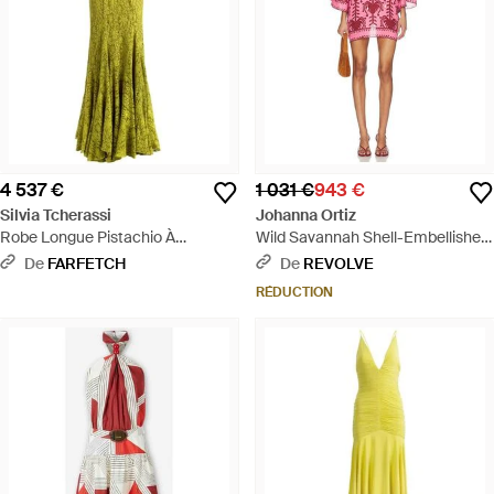
4 537 €
1 031 €
943 €
Silvia Tcherassi
Johanna Ortiz
Robe Longue Pistachio À
Wild Savannah Shell-Embellished
Superposition En Dentelle - Vert
Linen Mini Dress - Rouge
De
FARFETCH
De
REVOLVE
RÉDUCTION