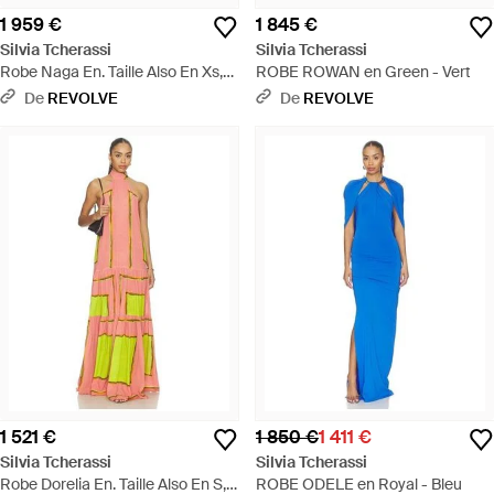
1 959 €
1 845 €
Silvia Tcherassi
Silvia Tcherassi
Robe Naga En. Taille Also En Xs,
ROBE ROWAN en Green - Vert
S, M - Orange
De
REVOLVE
De
REVOLVE
1 521 €
1 850 €
1 411 €
Silvia Tcherassi
Silvia Tcherassi
Robe Dorelia En. Taille Also En S,
ROBE ODELE en Royal - Bleu