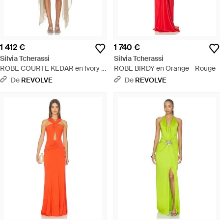
1 412 €
1 740 €
Silvia Tcherassi
Silvia Tcherassi
ROBE COURTE KEDAR en Ivory -
ROBE BIRDY en Orange - Rouge
Neutre
De
REVOLVE
De
REVOLVE