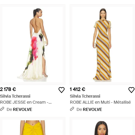
2 178 €
1 412 €
Silvia Tcherassi
Silvia Tcherassi
ROBE JESSE en Cream -
ROBE ALLIE en Multi - Métallisé
Multicolore
De
REVOLVE
De
REVOLVE