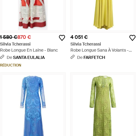
1 580 €
870 €
4 051 €
Silvia Tcherassi
Silvia Tcherassi
Robe Longue En Laine - Blanc
Robe Longue Sana À Volants -
Jaune
De
SANTA EULALIA
De
FARFETCH
RÉDUCTION