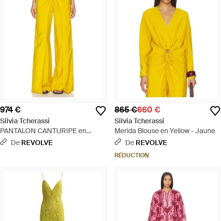
974 €
865 €
660 €
Silvia Tcherassi
Silvia Tcherassi
PANTALON CANTURIPE en
Merida Blouse en Yellow - Jaune
Yellow - Jaune
De
REVOLVE
De
REVOLVE
RÉDUCTION