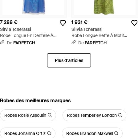
7 288 €
1 931 €
Silvia Tcherassi
Silvia Tcherassi
Robe Longue En Dentelle À
Robe Longue Bette À Motif
Manches Longues - Bleu
Cachemire En Dentelle - Vert
De
FARFETCH
De
FARFETCH
Plus d’articles
‪Robes‬ des meilleures marques
Robes Rosie Assoulin
Robes Temperley London
Robes Johanna Ortiz
Robes Brandon Maxwell