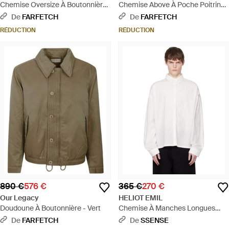
Chemise Oversize À Boutonnière
Chemise Above À Poche Poitrine
- Gris
- Bleu
De
FARFETCH
De
FARFETCH
RÉDUCTION
RÉDUCTION
890 €
576 €
365 €
270 €
Our Legacy
HELIOT EMIL
Doudoune À Boutonnière - Vert
Chemise À Manches Longues
Falerae Blanches - Blanc
De
FARFETCH
De
SSENSE