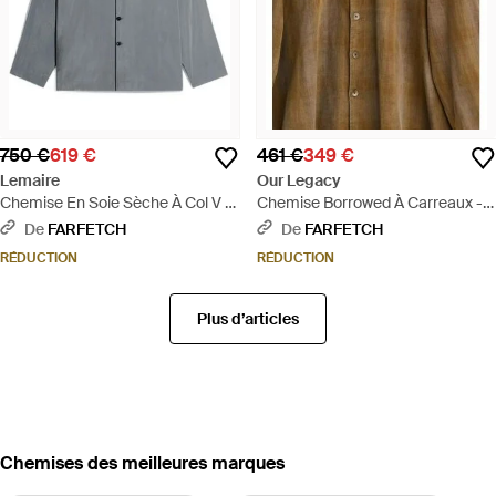
750 €
619 €
461 €
349 €
Lemaire
Our Legacy
Chemise En Soie Sèche À Col V -
Chemise Borrowed À Carreaux -
Gris
Marron
De
FARFETCH
De
FARFETCH
RÉDUCTION
RÉDUCTION
Plus d’articles
‪Chemises‬ des meilleures marques