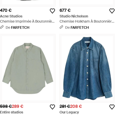
470 €
677 €
Acne Studios
Studio Nicholson
Chemise Imprimée À Boutonnière
Chemise Holkham À Boutonnière
- Gris
- Noir
De
FARFETCH
De
FARFETCH
598 €
289 €
281 €
208 €
Entire studios
Our Legacy