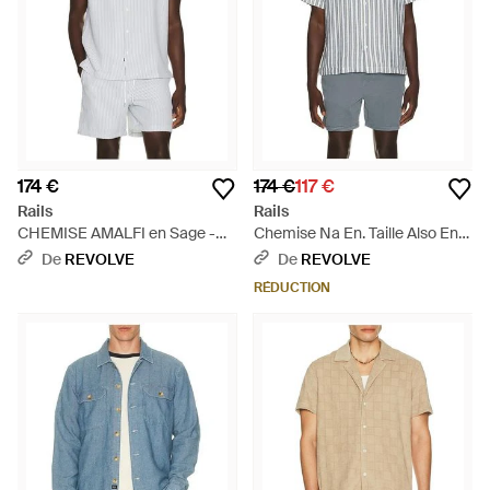
174 €
174 €
117 €
Rails
Rails
CHEMISE AMALFI en Sage -
Chemise Na En. Taille Also En
Blanc
S, M, Xl/1X - Bleu
De
REVOLVE
De
REVOLVE
RÉDUCTION