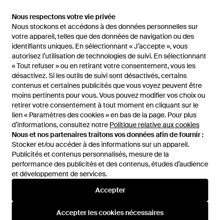
79 €
Nous respectons votre vie privée
Nous respectons votre vie privée
Nous stockons et accédons à des données personnelles sur
Nous stockons et accédons à des données personnelles sur
Rails
votre appareil, telles que des données de navigation ou des
votre appareil, telles que des données de navigation ou des
CHEMISE À BOUTONS
identifiants uniques. En sélectionnant « J’accepte », vous
identifiants uniques. En sélectionnant « J’accepte », vous
MORENO en Grey - Blanc
De
REVOLVE
autorisez l’utilisation de technologies de suivi. En sélectionnant
autorisez l’utilisation de technologies de suivi. En sélectionnant
ÉPUISÉ
« Tout refuser » ou en retirant votre consentement, vous les
« Tout refuser » ou en retirant votre consentement, vous les
désactivez. Si les outils de suivi sont désactivés, certains
désactivez. Si les outils de suivi sont désactivés, certains
contenus et certaines publicités que vous voyez peuvent être
contenus et certaines publicités que vous voyez peuvent être
moins pertinents pour vous. Vous pouvez modifier vos choix ou
moins pertinents pour vous. Vous pouvez modifier vos choix ou
retirer votre consentement à tout moment en cliquant sur le
retirer votre consentement à tout moment en cliquant sur le
lien « Paramètres des cookies » en bas de la page. Pour plus
lien « Paramètres des cookies » en bas de la page. Pour plus
d’informations, consultez notre
d’informations, consultez notre
Politique relative aux cookies
Politique relative aux cookies
Nous et nos partenaires traitons vos données afin de fournir :
Nous et nos partenaires traitons vos données afin de fournir :
Stocker et/ou accéder à des informations sur un appareil.
Stocker et/ou accéder à des informations sur un appareil.
Publicités et contenus personnalisés, mesure de la
Publicités et contenus personnalisés, mesure de la
performance des publicités et des contenus, études d’audience
performance des publicités et des contenus, études d’audience
et développement de services.
et développement de services.
International
Accepter
Accepter
Accepter les cookies nécessaires
Accepter les cookies nécessaires