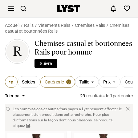
Accueil
Rails
Vêtements Rails
Chemises Rails
Chemises
casual et boutonnées Rails
Chemises casual et boutonnées
R
Rails pour homme
Suivre
Soldes
Catégorie
Taille
Prix
Couleu
3
Trier par
29
résultats
de
1
partenaire
Les commissions et autres frais payés à Lyst peuvent affecter le
classement d'un produit dans cette recherche. Pour plus
d'informations sur la façon dont nous classons les produits,
cliquez
ici
.