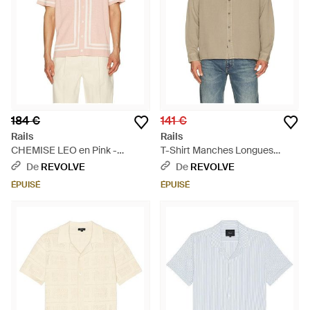
184 €
141 €
Rails
Rails
CHEMISE LEO en Pink -
T-Shirt Manches Longues
Multicolore
Owens En. Taille Also En S, M -
De
REVOLVE
De
REVOLVE
Bleu
ÉPUISÉ
ÉPUISÉ