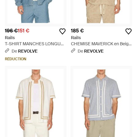
196 €
151 €
185 €
Rails
Rails
T-SHIRT MANCHES LONGUES
CHEMISE MAVERICK en Beige
HAYES en Blue - Bleu
- Neutre
De
REVOLVE
De
REVOLVE
RÉDUCTION