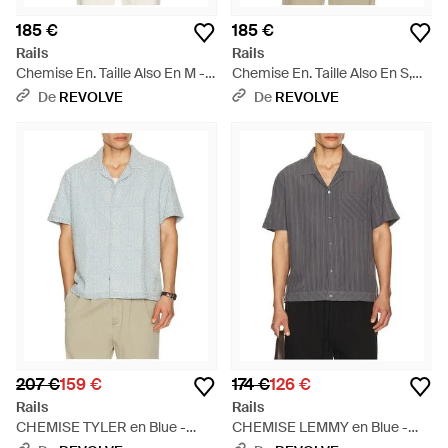
185 €
185 €
Rails
Rails
Chemise En. Taille Also En M -
Chemise En. Taille Also En S,
Neutre
Xl/1X - Multicolore
De
REVOLVE
De
REVOLVE
207 €
159 €
174 €
126 €
Rails
Rails
CHEMISE TYLER en Blue -
CHEMISE LEMMY en Blue -
Bleu
Gris