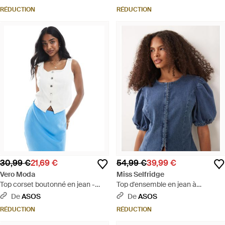
délavé - Bleu
RÉDUCTION
RÉDUCTION
30,99 €
21,69 €
54,99 €
39,99 €
Vero Moda
Miss Selfridge
Top corset boutonné en jean -
Top d'ensemble en jean à
Bleu
manches bouffantes - moyen
De
ASOS
De
ASOS
délavé - Bleu
RÉDUCTION
RÉDUCTION