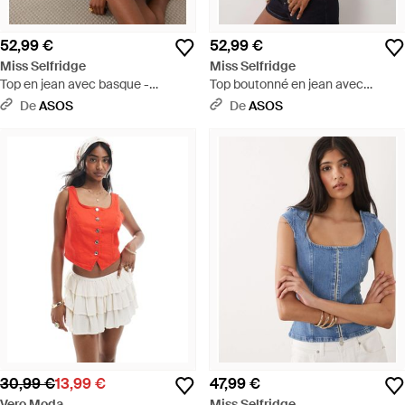
52,99 €
52,99 €
Miss Selfridge
Miss Selfridge
Top en jean avec basque -
Top boutonné en jean avec
délavage clair - Bleu
basque et surpiqûres
De
ASOS
De
ASOS
contrastantes - indigo délavé -
Bleu
30,99 €
13,99 €
47,99 €
Vero Moda
Miss Selfridge