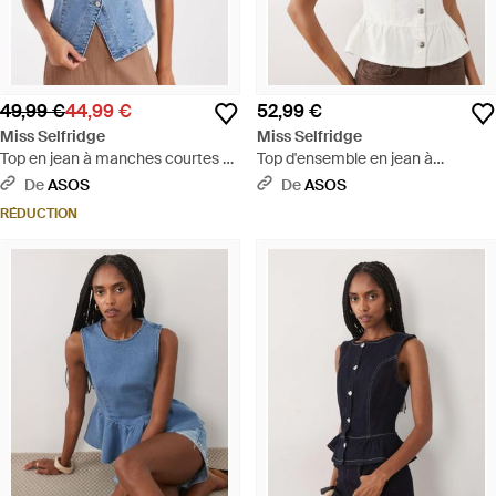
49,99 €
44,99 €
52,99 €
Miss Selfridge
Miss Selfridge
Top en jean à manches courtes -
Top d'ensemble en jean à
délavé - Bleu
manches courtes et basque -
De
ASOS
De
ASOS
crème - Blanc
RÉDUCTION