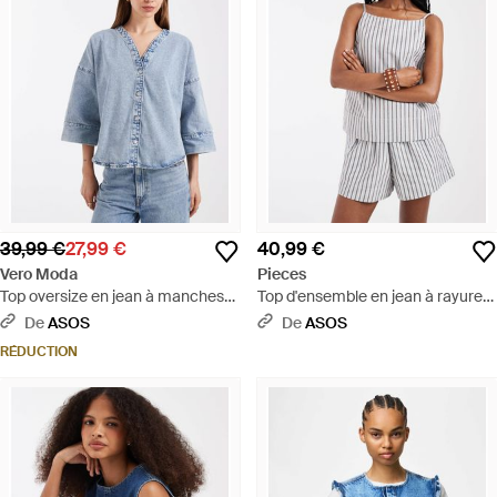
39,99 €
27,99 €
40,99 €
Vero Moda
Pieces
Top oversize en jean à manches
Top d'ensemble en jean à rayures
mi-longues - clair délavé - Bleu
avec encolure carrée - bleu clair
De
ASOS
De
ASOS
et - Blanc
RÉDUCTION