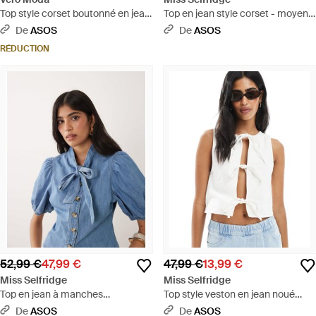
Top style corset boutonné en jean
Top en jean style corset - moyen
- rouge
délavé - Bleu
De
ASOS
De
ASOS
RÉDUCTION
52,99 €
47,99 €
47,99 €
13,99 €
Miss Selfridge
Miss Selfridge
Top en jean à manches
Top style veston en jean noué
bouffantes et col noué - moyen
devant - écru - Blanc
De
ASOS
De
ASOS