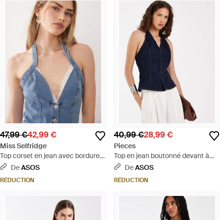
47,99 €
42,99 €
40,99 €
28,99 €
Miss Selfridge
Pieces
Top corset en jean avec bordures
Top en jean boutonné devant à
en dentelle - délavage moyen -
encolure licou - bleu foncé
De
ASOS
De
ASOS
Bleu
RÉDUCTION
RÉDUCTION