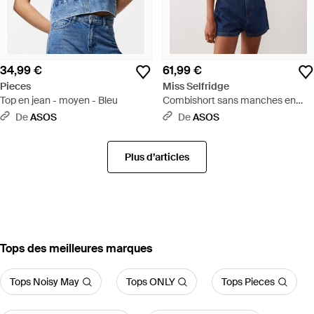
34,99 €
61,99 €
Pieces
Miss Selfridge
Top en jean - moyen - Bleu
Combishort sans manches en
jean à surpiqûres - indigo délavé -
De
ASOS
De
ASOS
Bleu
Plus d’articles
‪Tops‬ des meilleures marques
Tops Noisy May
Tops ONLY
Tops Pieces