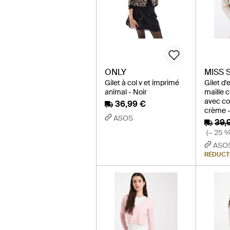
ONLY
MISS 
Gilet à col v et imprimé
Gilet d
animal - Noir
maille 
avec col
36,99 €
crème -
ASOS
39,
(− 25 %
ASO
RÉDUCT