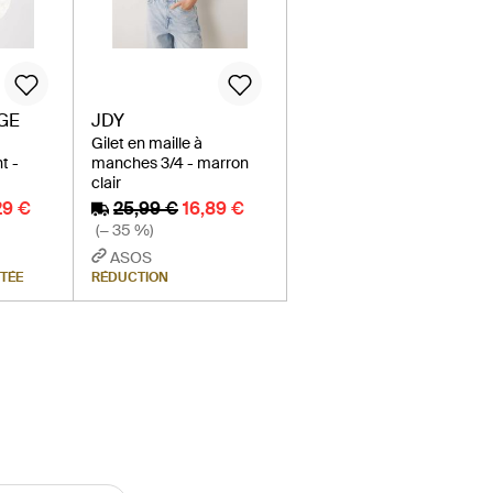
GE
JDY
Gilet en maille à
t -
manches 3/4 - marron
clair
29 €
25,99 €
16,89 €
(− 35 %)
ASOS
ITÉE
RÉDUCTION