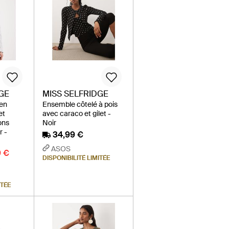
GE
MISS SELFRIDGE
 en
Ensemble côtelé à pois
et
avec caraco et gilet -
ons
Noir
r -
34,99 €
ASOS
9 €
DISPONIBILITÉ LIMITÉE
ITÉE