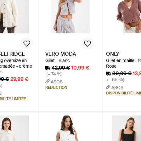
SELFRIDGE
VERO MODA
ONLY
ng oversize en
Gilet - Blanc
Gilet en maille - 
torsadée - crème
Rose
42,99 €
10,99 €
e
30,99 €
13,
(− 74 %)
99 €
29,99 €
(− 55 %)
ASOS
%)
ASOS
RÉDUCTION
S
DISPONIBILITÉ LIM
BILITÉ LIMITÉE