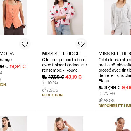
 MODA
MISS SELFRIDGE
MISS SELFRID
 Orange
Gilet coupe bord à bord
Gilet d'ensemble
avec fraises brodées sur
maille côtelée eff
99 €
19,34 €
l'ensemble - Rouge
brossé avec finiti
%)
dentelle - gris clai
47,99 €
43,19 €
S
Blanc
(− 10 %)
ION
37,99 €
9,4
ASOS
(− 75 %)
RÉDUCTION
ASOS
DISPONIBILITÉ LIM