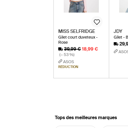
MISS SELFRIDGE
JDY
Gilet court duveteux -
Gilet - 
Rose
29,
39,99 €
18,99 €
ASO
(− 53 %)
ASOS
RÉDUCTION
‪Tops‬ des meilleures marques