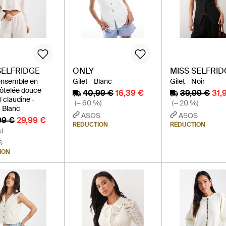
SELFRIDGE
ONLY
MISS SELFRID
'ensemble en
Gilet - Blanc
Gilet - Noir
côtelée douce
40,99 €
16,39 €
39,99 €
31,
 claudine -
(− 60 %)
(− 20 %)
 Blanc
ASOS
ASOS
99 €
29,99 €
RÉDUCTION
RÉDUCTION
)
S
ION