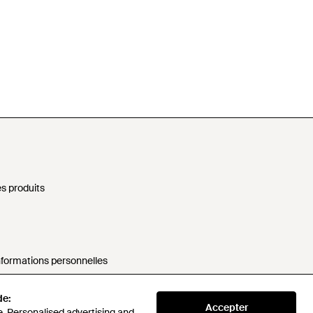
s produits
nformations personnelles
rne
de:
Accepter
. Personalised advertising and