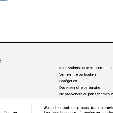
S
Informations sur le classement de
Vente entre particuliers
Catégories
Devenez notre partenaire
Ne pas vendre ou partager mes i
sement
Déclaration sur l'esclavage mode
s172 déclaration
We and our partners process data to provi
tifiers, on
Store and/or access information on a device