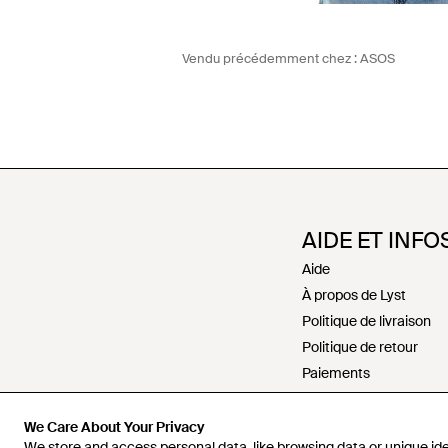
Vendu précédemment chez :
ASOS
AIDE ET INFO
Aide
À propos de Lyst
Politique de livraison
Politique de retour
Paiements
Politique de rembour
Recrutement
We Care About Your Privacy
We store and access personal data, like browsing data or unique iden