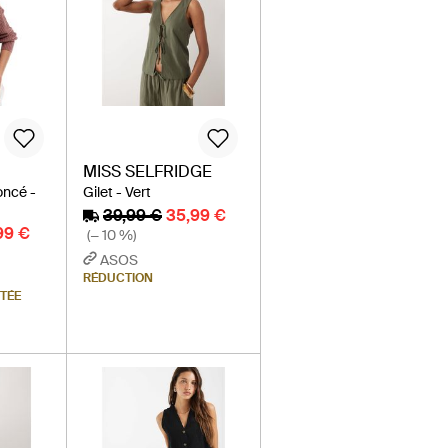
MISS SELFRIDGE
foncé -
Gilet - Vert
39,99 €
35,99 €
99 €
(− 10 %)
ASOS
RÉDUCTION
ITÉE