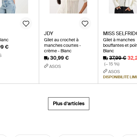
JDY
MISS SELFRID
Blanc
Gilet au crochet à
Gilet à manches
manches courtes -
bouffantes et poin
99 €
crème - Blanc
Blanc
S
30,99 €
37,99 €
32,
(− 15 %)
ASOS
ASOS
DISPONIBILITÉ LIM
Plus d’articles