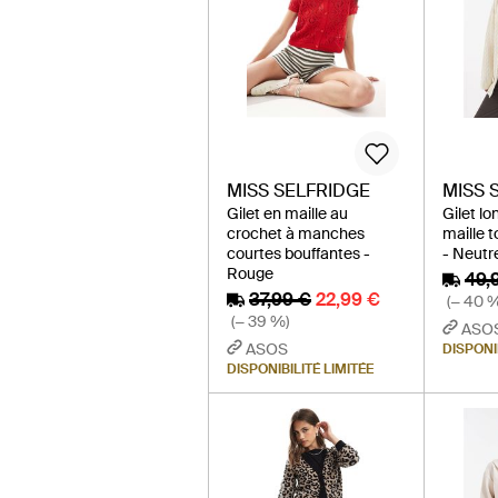
MISS SELFRIDGE
MISS 
Gilet en maille au
Gilet lo
crochet à manches
maille 
courtes bouffantes -
- Neutr
Rouge
49,
37,99 €
22,99 €
(− 40 
(− 39 %)
ASO
ASOS
DISPONI
DISPONIBILITÉ LIMITÉE