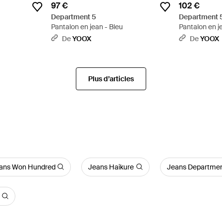
97 €
102 €
Department 5
Department 
Pantalon en jean - Bleu
Pantalon en j
De
YOOX
De
YOOX
Plus d’articles
ans Won Hundred
Jeans Haikure
Jeans Departmen