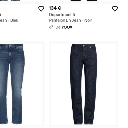
134 €
5
Department 5
ean - Bleu
Pantalon En Jean - Noir
De
YOOX