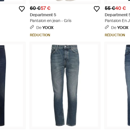
60 €
57 €
55 €
40 €
Department 5
Department 
Pantalon en jean - Gris
Pantalon En J
De
YOOX
De
YOOX
RÉDUCTION
RÉDUCTION