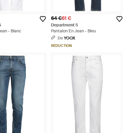
64 €
61 €
5
Department 5
ean - Blanc
Pantalon En Jean - Bleu
De
YOOX
RÉDUCTION