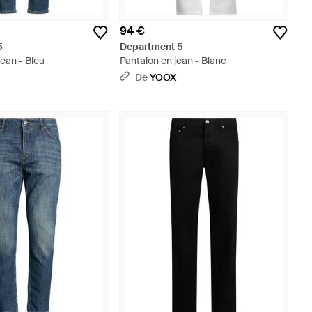
94 €
5
Department 5
ean - Bleu
Pantalon en jean - Blanc
De
YOOX