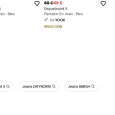
68 €
49 €
5
Department 5
ean - Bleu
Pantalon En Jean - Bleu
De
YOOX
RÉDUCTION
t 5
Jeans DRYKORN
Jeans AMISH