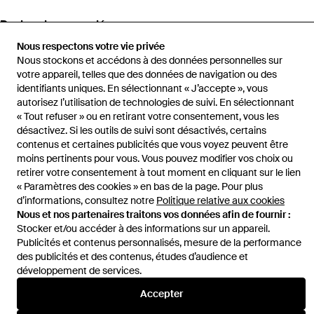
Recherches associées
Nous respectons votre vie privée
Vêtements People Of Shibuya en coloris Neutre
Nous stockons et accédons à des données personnelles sur
votre appareil, telles que des données de navigation ou des
identifiants uniques. En sélectionnant « J’accepte », vous
Pantalons People Of Shibuya en coloris Neutre
autorisez l’utilisation de technologies de suivi. En sélectionnant
« Tout refuser » ou en retirant votre consentement, vous les
désactivez. Si les outils de suivi sont désactivés, certains
contenus et certaines publicités que vous voyez peuvent être
moins pertinents pour vous. Vous pouvez modifier vos choix ou
retirer votre consentement à tout moment en cliquant sur le lien
Accueil
Pantalons homme
Pantalons People Of Shibuya
Slim-Fit
« Paramètres des cookies » en bas de la page. Pour plus
Trousers
d’informations, consultez notre
Politique relative aux cookies
Nous et nos partenaires traitons vos données afin de fournir :
Stocker et/ou accéder à des informations sur un appareil.
Publicités et contenus personnalisés, mesure de la performance
des publicités et des contenus, études d’audience et
développement de services.
Aide et infos
Accepter